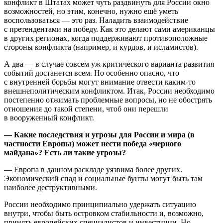
конфликт в Штатах может чуть раздвинуть для России окно
возможностей, но этим, конечно, нужно ещё уметь
воспользоваться — это раз. Наладить взаимодействие
с претендентами на победу. Как это делают сами американцы
в других регионах, когда поддерживают противоположные
стороны конфликта (например, и курдов, и исламистов).
А два — в случае совсем уж критического варианта развития
событий достанется всем. Но особенно опасно, что
с внутренней борьбы могут внимание отвести каким-то
внешнеполитическим конфликтом. Итак, России необходимо
постепенно отжимать проблемные вопросы, но не обострять
отношения до такой степени, чтоб они перешли
в вооруженный конфликт.
— Какие последствия и угрозы для России и мира (в
частности Европы) может нести победа «черного
майдана»? Есть ли такие угрозы?
— Европа в данном раскладе уязвима более других.
Экономический спад и социальные бунты могут быть там
наиболее деструктивными.
России необходимо принципиально удержать ситуацию
внутри, чтобы быть островком стабильности и, возможно,
принять европейских специалистов и инвестиции. Но