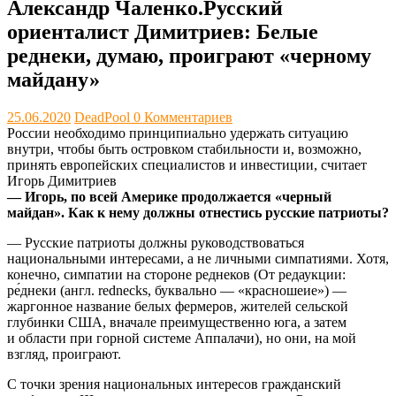
Александр Чаленко.Русский
ориенталист Димитриев: Белые
реднеки, думаю, проиграют «черному
майдану»
25.06.2020
DeadPool
0 Комментариев
России необходимо принципиально удержать ситуацию
внутри, чтобы быть островком стабильности и, возможно,
принять европейских специалистов и инвестиции, считает
Игорь Димитриев
— Игорь, по всей Америке продолжается «черный
майдан». Как к нему должны отнестись русские патриоты?
— Русские патриоты должны руководствоваться
национальными интересами, а не личными симпатиями. Хотя,
конечно, симпатии на стороне реднеков (От редаукции:
ре́днеки (англ. rednecks, буквально — «красношеие») —
жаргонное название белых фермеров, жителей сельской
глубинки США, вначале преимущественно юга, а затем
и области при горной системе Аппалачи), но они, на мой
взгляд, проиграют.
С точки зрения национальных интересов гражданский