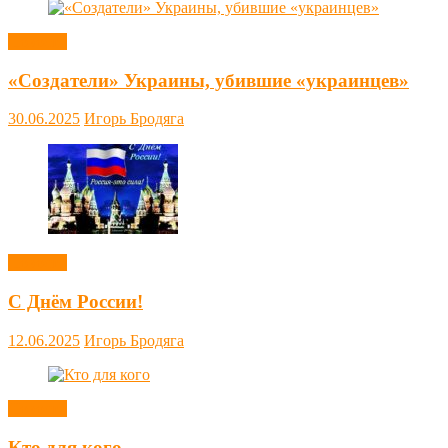
Новости
«Создатели» Украины, убившие «украинцев»
30.06.2025
Игорь Бродяга
Новости
С Днём России!
12.06.2025
Игорь Бродяга
Новости
Кто для кого