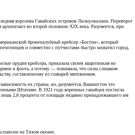
следняя королева Гавайских островов Лилиуокалани. Переворот
архипелаге во второй половине XIX века. Разумеется, при
американский бронепалубный крейсер «Бостон», который
пехотинцев и совместно с путчистами быстро захватил город,
желые орудия крейсера, приказала своим защитникам во
армии и флота, а потому — понимала, что силы слишком
ьству, составленному из главарей мятежников.
ависимость их страны, но, разумеется, Вашингтон это
ненными Штатами. В 1921 году коренных гавайцев постигла
 лишь 2,8 процента от площади недавно принадлежавшего им
кспансии на Тихом океане.