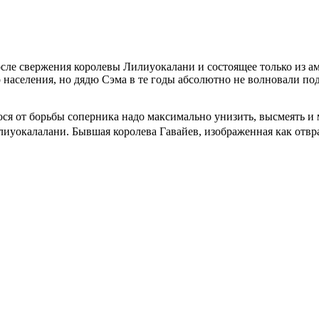
сле свержения королевы Лилиуокалани и состоящее только из а
 населения, но дядю Сэма в те годы абсолютно не волновали по
ося от борьбы соперника надо максимально унизить, высмеять и 
илиуокала
лани. Бывшая королева Гавайев, изображенная как отв