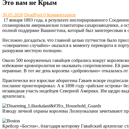
Это вам не Крым
30.05.2020
DeadPool
0 Комментариев
17 января 1893 года, в результате инспирированного Соедине
спланировали американские плантаторы-сахарозаводчики, а ос
полной поддержке Вашингтона, который был заинтересован в о
Несложно догадаться, что главной целью путчистов было при
«совершенно случайно» оказался к моменту переворота в порту
разоружив местную полицию.
Около 500 вооруженных гавайцев собрались вокруг королевско
избежание кровопролития не оказывать сопротивление. Ей ран
неравные. В тот же день королева «добровольно» отказалась от
Практически все взрослые аборигены Гаваев вскоре подписали
послание проигнорировал. А в 1898 году «райские острова» б
незавидная участь индейцев Северной Америки. Им щедро выд
архипелага.
Взводу личной охраны королевы Лилиуокалани зачитывают при
Крейсер «Бостон», благодаря которому Гавайский архипелаг с