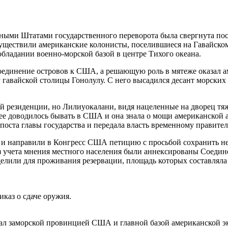
нными Штатами государственного переворота была свергнута по
уществили американские колонисты, поселившиеся на Гавайском 
бладании военно-морской базой в центре Тихого океана.
соединение островов к США, а решающую роль в мятеже оказал 
 гавайской столицы Гонолулу. С него высадился десант морских 
й резиденции, но Лилиуокалани, видя нацеленные на дворец тя
ее доводилось бывать в США и она знала о мощи американской 
 поста главы государства и передала власть временному правител
 и направили в Конгресс США петицию с просьбой сохранить нез
ез учета мнения местного населения были аннексированы Соеди
елили для проживания резервации, площадь которых составляла
каз о сдаче оружия.
тал заморской провинцией США и главной базой американской э