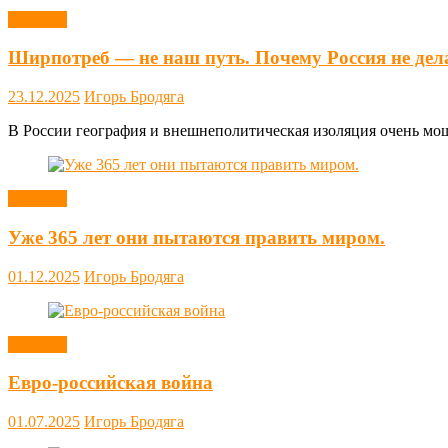
Новости
Ширпотреб — не наш путь. Почему Россия не дел
23.12.2025
Игорь Бродяга
В России география и внешнеполитическая изоляция очень мощн
Новости
Уже 365 лет они пытаются править миром.
01.12.2025
Игорь Бродяга
Новости
Евро-российская война
01.07.2025
Игорь Бродяга