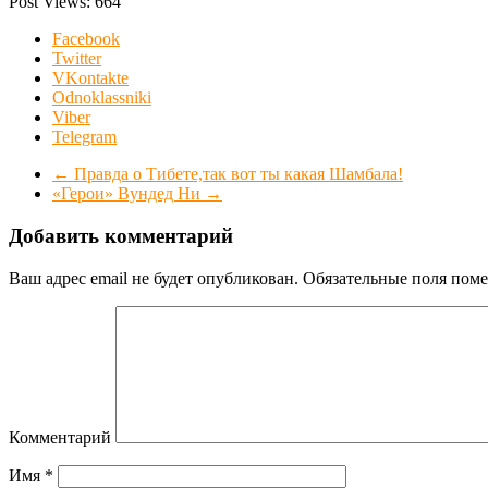
Post Views:
664
Facebook
Twitter
VKontakte
Odnoklassniki
Viber
Telegram
←
Правда о Тибете,так вот ты какая Шамбала!
«Герои» Вундед Ни
→
Добавить комментарий
Ваш адрес email не будет опубликован.
Обязательные поля пом
Комментарий
Имя
*