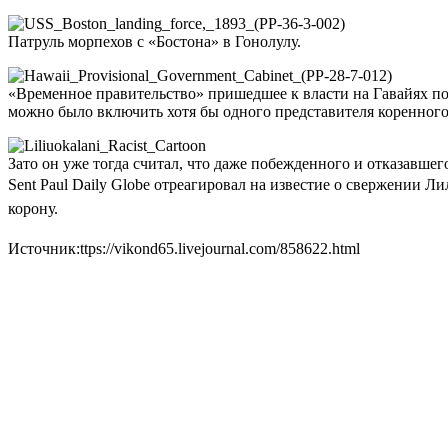
Патруль морпехов с «Бостона» в Гонолулу.
«Временное правительство» пришедшее к власти на Гавайях по
можно было включить хотя бы одного представителя коренного
Зато он уже тогда считал, что даже побежденного и отказавшег
Sent Paul Daily Globe отреагировал на известие о свержении Л
корону.
Источник:ttps://vikond65.livejournal.com/858622.html