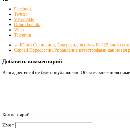
Facebook
Twitter
VKontakte
Odnoklassniki
Viber
Telegram
←
Юрий Селиванов, Бэкграунд, выпуск № 322 Злой гений
Сергей Переслегин.Управление катастрофами как новая 
Добавить комментарий
Ваш адрес email не будет опубликован.
Обязательные поля пом
Комментарий
Имя
*