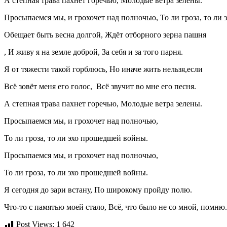
А степная трава пахнет горечью, Молодые ветра зелены.
Просыпаемся мы, и грохочет над полночью, То ли гроза, то ли
Обещает быть весна долгой, Ждёт отборного зерна пашня
, И живу я на земле доброй, За себя и за того парня.
Я от тяжести такой горблюсь, Но иначе жить нельзя,если
Всё зовёт меня его голос, Всё звучит во мне его песня.
А степная трава пахнет горечью, Молодые ветра зелены.
Просыпаемся мы, и грохочет над полночью,
То ли гроза, то ли эхо прошедшей войны.
Просыпаемся мы, и грохочет над полночью,
То ли гроза, то ли эхо прошедшей войны.
Я сегодня до зари встану, По широкому пройду полю.
Что-то с памятью моей стало, Всё, что было не со мной, помню.
Post Views:
1 642