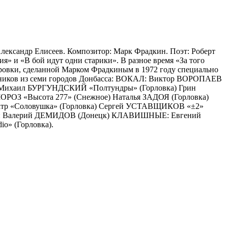
Александр Елисеев. Композитор: Марк Фрадкин. Поэт: Роберт
я» и «В бой идут одни старики». В разное время «За того
ировки, сделанной Марком Фрадкиным в 1972 году специально
астников из семи городов Донбасса: ВОКАЛ: Виктор ВОРОПАЕВ
Михаил БУРГУНДСКИЙ «Полтундры» (Горловка) Грин
ОЗ «Высота 277» (Снежное) Наталья ЗАДОЯ (Горловка)
еатр «Соловушка» (Горловка) Сергей УСТАВЩИКОВ «±2»
АРА: Валерий ДЕМИДОВ (Донецк) КЛАВИШНЫЕ: Евгений
» (Горловка).