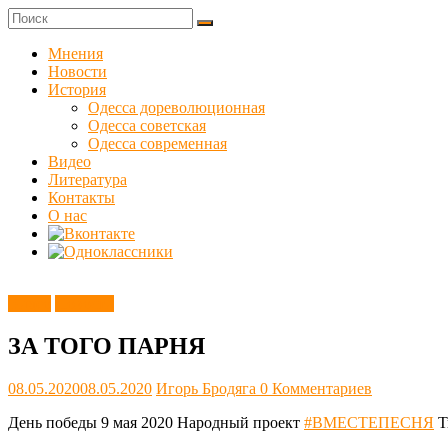
Skip
to
Куликовец
content
Мнения
Новости
Сайт
История
одесского
Одесса дореволюционная
сопротивления
Одесса советская
Одесса современная
Видео
Литература
Контакты
О нас
Видео
Новости
ЗА ТОГО ПАРНЯ
08.05.2020
08.05.2020
Игорь Бродяга
0 Комментариев
День победы 9 мая 2020 Народный проект
#ВМЕСТЕПЕСНЯ
Т