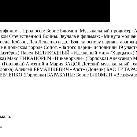
я «Донфильм». Продюсер: Борис Блюмин. Музыкальный продюсер: 
икой Отечественной Войны. Звучала в фильмах: «Минута молчани
сиф Кобзон, Лев Лещенко и др., Взят за основу вариант аранж
се в польском городе Сопот. «За того парня» исполнили 19 уч
Шахтёрск) Павел ВЕЛИКОДНЫЙ «Идеальный мир» (Харцызск) 
) Макс НИКАНОРЫЧ «Никанорычи» (Горловка) Александр МОР
 (Горловка) Арсений и Мария ЗАДОЯ Детский музыкальный т
 (Горловка) Алексей ЕРМАШКЕВИЧ «Азот» (Донецк) БАС-ГИТ
ВЧЕНКО (Горловка) БАРАБАНЫ: Борис БЛЮМИН «Beasts-studio
мало.
»