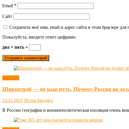
Email
*
Сайт
Сохранить моё имя, email и адрес сайта в этом браузере д
Пожалуйста, введите ответ цифрами:
два × пять =
Новости
Ширпотреб — не наш путь. Почему Россия не дел
23.12.2025
Игорь Бродяга
В России география и внешнеполитическая изоляция очень мощн