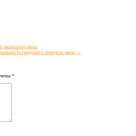
 двадцатого века
реальность грядущего передела мира
→
ечены
*