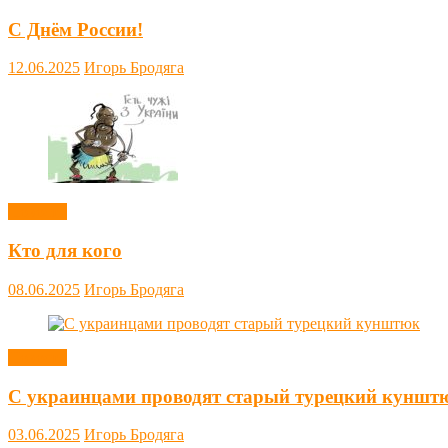
С Днём России!
12.06.2025
Игорь Бродяга
Новости
Кто для кого
08.06.2025
Игорь Бродяга
Новости
С украинцами проводят старый турецкий куншт
03.06.2025
Игорь Бродяга