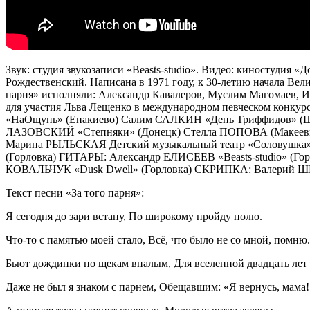
Звук: студия звукозаписи «Beasts-studio». Видео: киностуди
Рождественский. Написана в 1971 году, к 30-летию начала Вел
парня» исполняли: Александр Кавалеров, Муслим Магомаев, Ио
для участия Льва Лещенко в международном певческом конкур
«НаОщупь» (Енакиево) Салим САЛКИН «День Триффидов» (
ЛАЗОВСКИЙ «Степняки» (Донецк) Стелла ПОПОВА (Макеевка
Марина РЫЛЬСКАЯ Детский музыкальный театр «Соловушка»
(Горловка) ГИТАРЫ: Александр ЕЛИСЕЕВ «Beasts-studio»
КОВАЛЬЧУК «Dusk Dwell» (Горловка) СКРИПКА: Валерий ШЕ
Текст песни «За того парня»:
Я сегодня до зари встану, По широкому пройду полю.
Что-то с памятью моей стало, Всё, что было не со мной, помню.
Бьют дождинки по щекам впалым, Для вселенной двадцать лет 
Даже не был я знаком с парнем, Обещавшим: «Я вернусь, мама!