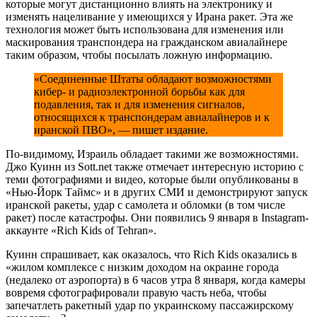
которые могут дистанционно влиять на электронику и
изменять нацеливание у имеющихся у Ирана ракет. Эта же
технология может быть использована для изменения или
маскирования транспондера на гражданском авиалайнере
таким образом, чтобы посылать ложную информацию.
«Соединенные Штаты обладают возможностями
кибер- и радиоэлектронной борьбы как для
подавления, так и для изменения сигналов,
относящихся к транспондерам авиалайнеров и к
иранской ПВО», — пишет издание.
По-видимому, Израиль обладает такими же возможностями.
Джо Куинн из Sott.net также отмечает интересную историю с
теми фотографиями и видео, которые были опубликованы в
«Нью-Йорк Таймс» и в других СМИ и ​​демонстрируют запуск
иранской ракеты, удар с самолета и обломки (в том числе
ракет) после катастрофы. Они появились 9 января в Instagram-
аккаунте «Rich Kids of Tehran».
Куинн спрашивает, как оказалось, что Rich Kids оказались в
«жилом комплексе с низким доходом на окраине города
(недалеко от аэропорта) в 6 часов утра 8 января, когда камеры
вовремя сфотографировали правую часть неба, чтобы
запечатлеть ракетный удар по украинскому пассажирскому