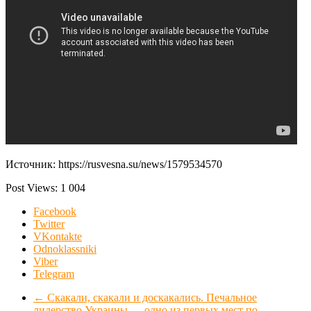
Источник: https://rusvesna.su/news/1579534570
Post Views:
1 004
Facebook
Twitter
VKontakte
Odnoklassniki
Viber
Telegram
←
Скакали, скакали и доскакались. Печальное
лидерство Украины — одно из первых мест по