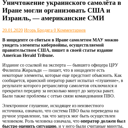
Уничтожение украинского самолёта в
Иране могли организовать США и
Израиль, — американские СМИ
20.01.2020
Игорь Бродяга
0 Комментариев
В инциденте со сбитым в Иране самолетом МАУ можно
увидеть элементы кибервойны, осуществляемой
правительством США, пишет в своей статье издание
American Herald Tribune.
Издание со ссылкой на эксперта — бывшего офицера ЦРУ
Филиппа Жиральди — пишет, что в инциденте есть
некоторые элементы, которые еще предстоит объяснить. Как
сообщается, иранский оператор ракет испытал «глушение», в
результате которого ретранслятор самолетов отключился и
прекратил передачу за несколько минут до запуска ракет.
Были также проблемы с сетью связи командования ПВО.
Электронное глушение, исходящее из неизвестного
источника, означало, что система ПВО была переведена на
ручное управление, так что запуск мог быть осуществлен
человеком. Роль человека означала, что
оператор должен был
быстро оценить ситуацию
, и у него были считаные минуты,