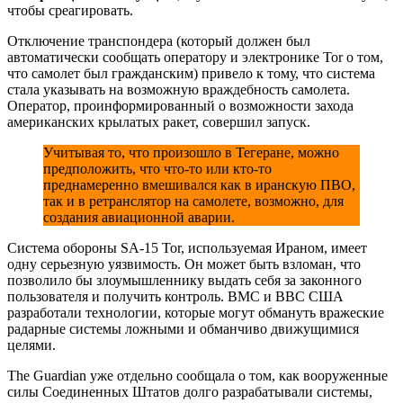
чтобы среагировать.
Отключение транспондера (который должен был
автоматически сообщать оператору и электронике Tor о том,
что самолет был гражданским) привело к тому, что система
стала указывать на возможную враждебность самолета.
Оператор, проинформированный о возможности захода
американских крылатых ракет, совершил запуск.
Учитывая то, что произошло в Тегеране, можно
предположить, что что-то или кто-то
преднамеренно вмешивался как в иранскую ПВО,
так и в ретранслятор на самолете, возможно, для
создания авиационной аварии.
Система обороны SA-15 Tor, используемая Ираном, имеет
одну серьезную уязвимость. Он может быть взломан, что
позволило бы злоумышленнику выдать себя за законного
пользователя и получить контроль. ВМС и ВВС США
разработали технологии, которые могут обмануть вражеские
радарные системы ложными и обманчиво движущимися
целями.
The Guardian уже отдельно сообщала о том, как вооруженные
силы Соединенных Штатов долго разрабатывали системы,