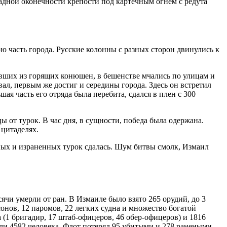
адной оконечности крепости под картечным огнём с редута
юю часть города. Русские колонны с разных сторон двинулись к
ивших из горящих конюшен, в бешенстве мчались по улицам и
л, первым же достиг и середины города. Здесь он встретил
ая часть его отряда была перебита, сдался в плен с 300
 от турок. В час дня, в сущности, победа была одержана.
 цитаделях.
нных и израненных турок сдалась. Шум битвы смолк, Измаил
сячи умерли от ран. В Измаиле было взято 265 орудий, до 3
онов, 12 паромов, 22 легких судна и множество богатой
 (1 бригадир, 17 штаб-офицеров, 46 обер-офицеров) и 1816
ли 4582 человека. Флот потерял 95 убитыми и 278 ранеными.