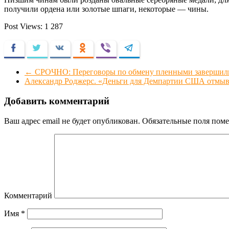
получили ордена или золотые шпаги, некоторые — чины.
Post Views:
1 287
Facebook
Twitter
VKontakte
Odnoklassniki
Viber
Telegram
←
СРОЧНО: Переговоры по обмену пленными завершили
Александр Роджерс. «Деньги для Демпартии США отмыв
Добавить комментарий
Ваш адрес email не будет опубликован.
Обязательные поля пом
Комментарий
Имя
*