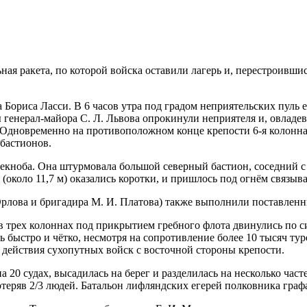
льная ракета, по которой войска оставили лагерь и, перестроивш
Бориса Ласси. В 6 часов утра под градом неприятельских пуль ег
генерал-майора С. Л. Львова опрокинули неприятеля и, овладе
 Одновременно на противоположном конце крепости 6-я колонна
 бастионов.
ноба. Она штурмовала большой северный бастион, соседний с н
 (около 11,7 м) оказались коротки, и пришлось под огнём связыва
Орлова и бригадира М. И. Платова) также выполнили поставленны
в трех колоннах под прикрытием гребного флота двинулись по си
ь быстро и чётко, несмотря на сопротивление более 10 тысяч ту
и действия сухопутных войск с восточной стороны крепости.
 20 судах, высадилась на берег и разделилась на несколько час
теряв 2/3 людей. Батальон лифляндских егерей полковника графа 