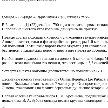
Гравюра С. Шифляра «Штурм Измаила 11(22) декабря 1790 г.»
В 3 часа ночи
11
(22) декабря 1790 года взвилась первая сигна
В половине шестого утра колонны двинулись на приступ.
Прежде других подошла к крепости 2-я колонна генерал-майора 
Апшеронские стрелки и фанагорийские гренадеры 1-й колонны 
2-й колонной. Хотинские ворота были открыты для кавалерии.
бастионом у Килийских ворот и заняла вал вплоть до соседних
Наибольшие трудности выпали на долю 3-й колонны Фёдора Мек
рва и высота вала были так велики, что лестницы в 5,5 саженей
Четвёртая и пятая колонны (соответственно полковника В. П. 
Десантные войска генерал-майора Осипа Дерибаса (де Рибаса) 
линии. Высадка началась около 7 часов утра. Она производилас
Львова, атаковавшая во фланге береговые дунайские батареи, 
Первая колонна генерал-майора Н. Д. Арсеньева, подплывшая на
полковника В. А. Зубова овладел весьма крутым кавальером, по