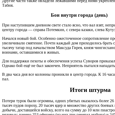
Другие части также овладели лежавшими перед ними укреплени
Табия.
Бои внутри города (день)
При наступившем дневном свете стало ясно, что вал взят, неп
центру города — справа Потемкин, с севера казаки, слева Кутуз
Начался новый бой. Особенно ожесточенное сопротивление про
увеличивали смятение. Почти каждый дом приходилось брать с 
тысячу татар под начальством Максуда Гирея, князя чингисхано
воинами, оставшимися в живых.
Для поддержки пехоты и обеспечения успеха Суворов приказал в
Однако бой ещё не был закончен. Неприятель пытался нападать 
В два часа дня все колонны проникли в центр города. К 16 ч
пал.
Итоги штурма
Потери турок были огромны, одних убитых оказалось более 26 т
тысяч пудов пороху, 20 тысяч ядер и множество других боевых 
добычи, доставшейся войску, всего на сумму до 10 млн пиастро
рядовых; ранено 253 офицера (из них три генерал-майора) и 2