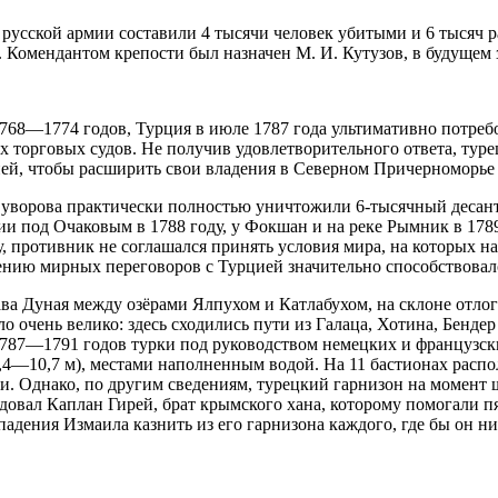
русской армии составили 4 тысячи человек убитыми и 6 тысяч р
. Комендантом крепости был назначен М. И. Кутузов, в будущем
1768—1774 годов, Турция в июле 1787 года ультимативно потребо
х торговых судов. Не получив удовлетворительного ответа, тур
ией, чтобы расширить свои владения в Северном Причерноморье 
Суворова практически полностью уничтожили 6-тысячный десант 
и под Очаковым в 1788 году, у Фокшан и на реке Рымник в 1789
ду, противник не соглашался принять условия мира, на которых н
ению мирных переговоров с Турцией значительно способствовал
ава Дуная между озёрами Ялпухом и Катлабухом, на склоне отло
 очень велико: здесь сходились пути из Галаца, Хотина, Бендер
 1787—1791 годов турки под руководством немецких и французс
,4—10,7 м), местами наполненным водой. На 11 бастионах распо
 Однако, по другим сведениям, турецкий гарнизон на момент шт
овал Каплан Гирей, брат крымского хана, которому помогали пят
дения Измаила казнить из его гарнизона каждого, где бы он ни