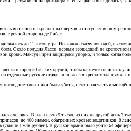
ями. Третья колонна бригадира Е. И. Маркова высадилась у зап
риятель вытеснен из крепостных верхов и отступает во внутренн
ов, с речной стороны де Рибас.
должалось до 11 часов утра. Несколько тысяч лошадей, выскоч
боем. Около полудня Ласси, первым взошедший на крепостной ва
вой крови. Максуд Гирей защищался упорно, и только когда больш
вести в город 20 лёгких орудий, чтобы картечью очистить улицы
на отдельные русские отряды или засел в крепких зданиях как в
асам последние защитники были убиты, некоторая часть измождё
ысяч человек. В плен взято 9 тысяч, из них на другой день 2 ты
припасов, до 400 знамен, обагренных кровью защитников, 8 ланс
в (свыше 1 млн рублей). В русской армии было убито 64 офицера
450 низших чинов. Общие потери армии во время штурма состави