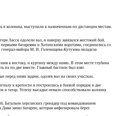
ись в колонны, выступили к назначенным по дистанции местам.
еря Ласси одолели вал, и наверху завязался жестокий бой.
в первыми батареями и Хотинскими воротами, соединились со
 генерал-майора М. И. Голенищева-Кутузова овладела
им к востоку, и куртину между ними. В этом месте глубина
ть их по две вместе. Главный бастион был взят.
е перед ними задачи, одолев вал на своих участках.
гналу к крепости и построились в боевой порядок в две
рок и татар. Успеху высадки немало способствовали колонна
тей. Батальон херсонских гренадер под командованием
Дама́ занял батарею, которая анфилировала берег.