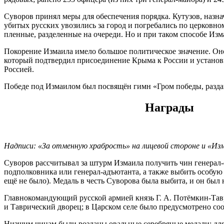
Суворов принял меры для обеспечения порядка. Кутузов, назн
убитых русских увозились за город и погребались по церковном
пленные, разделенные на очереди. Но и при таком способе Изм
Покорение Измаила имело большое политическое значение. Он
который подтвердил присоединение Крыма к России и установи
Россией.
Победе под Измаилом был посвящён гимн «Гром победы, разда
Награды
Надписи: «За отменную храбрость» на лицевой стороне и «Изм
Суворов рассчитывал за штурм Измаила получить чин генерал
подполковника или генерал-адъютанта, а также выбить особую
ещё не было). Медаль в честь Суворова была выбита, и он бы
Главнокомандующий русской армией князь Г. А. Потёмкин-Тавр
и Таврический дворец; в Царском селе было предусмотрено соо
Низшим чинам были розданы овальные серебряные медали; для 