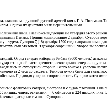
кча, главнокомандующий русской армией князь Г. А. Потемкин-Та
аилом. Однако их действия были нерешительными.
риближения зимы. Главнокомандующий не утвердил этого решени
ждавшими Измаил. Приняв командование 2 декабря, Суворов верн
овку штурма, Суворов
7
(18) декабря 1790 года направил коменда
Ультиматум был отклонен. 9 декабря собранный Суворовым военны
аждый. Отряд генерал-майора де Рибаса (9000 человек) атаковал
 удар с западной части крепости; левое крыло генерал-поручика
аходились на сухопутной стороне. Всего войско Суворова насчи
имерно за 2 часа до рассвета. Темнота нужна была для внезапнос
войсками. Предвидя упорное сопротивление, Суворов хотел име
огнём с фланговых батарей, с острова и с судов флотилии. Она п
 155 низших чинов, ранеными — 6 офицеров и 224 низших чина.
ебежчиков раскрыли им план Суворова.