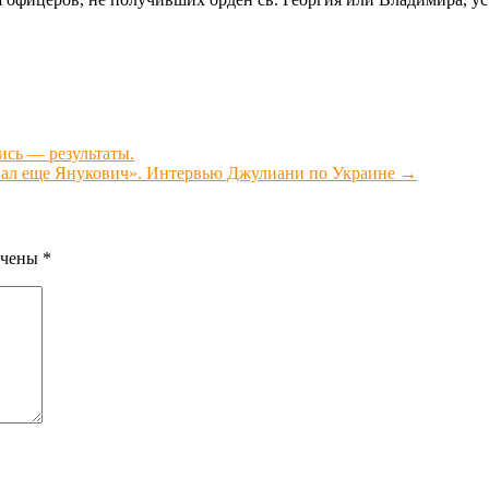
сь — результаты.
ал еще Янукович». Интервью Джулиани по Украине
→
ечены
*