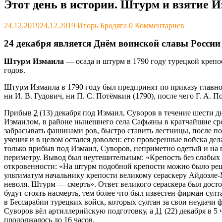
Этот день в истории. Штурм и взятие 
24.12.2019
24.12.2019
Игорь Бродяга
0 Комментариев
24 декабря является Днём воинской славы России
Штурм Измаила
— осада и штурм в 1790 году турецкой крепо
годов.
Штурм Измаила в 1790 году был предпринят по приказу главно
ни И. В. Гудович, ни П. С. Потёмкин (1790), после чего Г. А. 
Прибыв
2
(13) декабря под Измаил, Суворов в течение шести д
Измаилом, в районе нынешнего села Сафьяны в кратчайшие ср
забрасывать фашинами ров, быстро ставить лестницы, после п
учения и в целом остался доволен: его проверенные войска дел
только прибыв под Измаил, Суворов, неприметно одетый и на 
периметру. Вывод был неутешительным: «Крепость без слабых м
откровенности: «На штурм подобной крепости можно было реши
ультиматум начальнику крепости великому сераскеру
Айдозле-
неволя. Штурм — смерть». Ответ великого сераскера был досто
будут стоять насмерть, тем более что был известен фирман сул
в Бессарабии турецких войск, которых султан за свои неудачи 
Суворов вёл артиллерийскую подготовку, а
11
(22) декабря в 5
продолжалось до 16 часов.