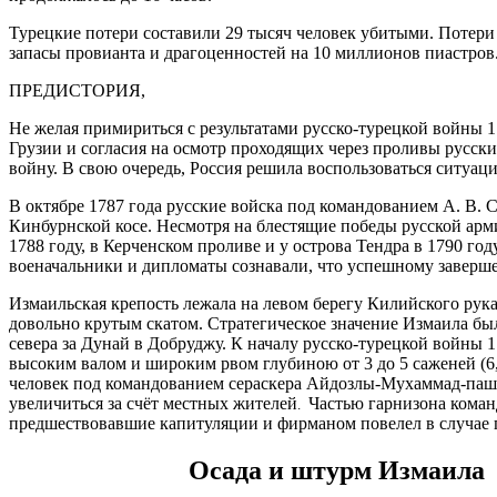
Турецкие потери составили 29 тысяч человек убитыми. Потери 
запасы провианта и драгоценностей на 10 миллионов пиастров
ПРЕДИСТОРИЯ,
Не желая примириться с результатами русско-турецкой войны 
Грузии и согласия на осмотр проходящих через проливы русски
войну. В свою очередь, Россия решила воспользоваться ситуац
В октябре 1787 года русские войска под командованием А. В. 
Кинбурнской косе. Несмотря на блестящие победы русской арми
1788 году, в Керченском проливе и у острова Тендра в 1790 го
военачальники и дипломаты сознавали, что успешному заверш
Измаильская крепость лежала на левом берегу Килийского рук
довольно крутым скатом. Стратегическое значение Измаила было
севера за Дунай в Добруджу. К началу русско-турецкой войны
высоким валом и широким рвом глубиною от 3 до 5 саженей (6
человек под командованием сераскера Айдозлы-Мухаммад-паши.
увеличиться за счёт местных жителей
Частью гарнизона команд
.
предшествовавшие капитуляции и фирманом повелел в случае па
Осада и штурм Измаила