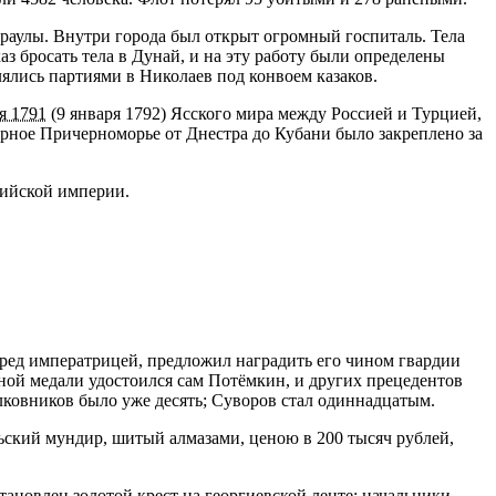
раулы. Внутри города был открыт огромный госпиталь. Тела
аз бросать тела в Дунай, и на эту работу были определены
лялись партиями в Николаев под конвоем казаков.
я 1791
(9 января 1792) Ясского мира между Россией и Турцией,
рное Причерноморье от Днестра до Кубани было закреплено за
сийской империи.
еред императрицей, предложил наградить его чином гвардии
ной медали удостоился сам Потёмкин, и других прецедентов
лковников было уже десять; Суворов стал одиннадцатым.
ьский мундир, шитый алмазами, ценою в 200 тысяч рублей,
ановлен золотой крест на георгиевской ленте; начальники