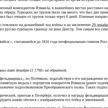
аченный комендантом Измаила, в важнейших местах расставил ка
у обряду. Турецких же трупов было так много, что был дан прик
аил был очищен от трупов только через 6 дней. Пленные направ
о повлияло на дальнейший ход войны и на заключение
29 декабр
л русско-турецкую границу по реке Днестр. Тем самым все севе
вайся
!
», считавшийся до 1816 года неофициальным гимном Рос
аил взят декабря 11 1790» на обратной.
-фельдмаршал
а
, но Потёмкин, ходатайствуя о его награждении п
 памятную медаль с портретом покорителя Измаила (ранее подоб
л назначен подполковником Преображенского полка. Таких подпо
ический, приехав в Петербург, получил в награду фельдмаршал
рудить князю обелиск с изображением его побед и завоеваний.
офицеров, не получивших орден св. Георгия или Владимира, уст