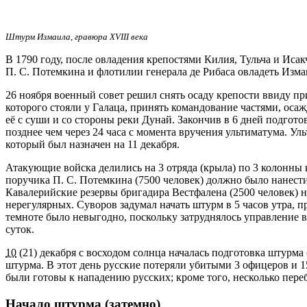
Штурм Измаила, гравюра XVIII века
В 1790 году, после овладения крепостями Килия, Тульча и Иса
П. С. Потемкина и флотилии генерала де Рибаса овладеть Изм
26 ноября военный совет решил снять осаду крепости ввиду п
которого стояли у Галаца, принять командование частями, оса
её с суши и со стороны реки Дунай. Закончив в 6 дней подгот
позднее чем через 24 часа с момента вручения ультиматума. 
который был назначен на 11 декабря.
Атакующие войска делились на 3 отряда (крыла) по 3 колонны к
поручика П. С. Потемкина (7500 человек) должно было нанести
Кавалерийские резервы бригадира Вестфалена (2500 человек) н
нерегулярных. Суворов задумал начать штурм в 5 часов утра, пр
темноте было невыгодно, поскольку затруднялось управление 
суток.
10
(21) декабря с восходом солнца началась подготовка штурма 
штурма. В этот день русские потеряли убитыми 3 офицеров и
были готовы к нападению русских; кроме того, несколько пер
Начало штурма (затемно)