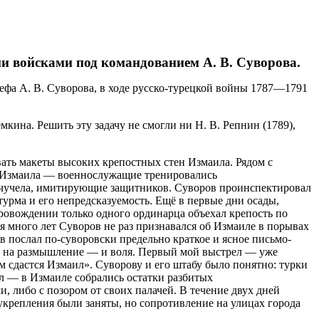
ми войсками под командованием А. В. Суворова.
фа А. В. Суворова, в ходе русско-турецкой войны 1787—1791
ина. Решить эту задачу не смогли ни Н. В. Репнин (1789),
вать макеты высоких крепостных стен Измаила. Рядом с
н Измаила — военнослужащие тренировались
м чучела, имитирующие защитников. Суворов проинспектировал
турма и его непредсказуемость. Ещё в первые дни осады,
ровождении только одного ординарца объехал крепость по
я много лет Суворов не раз признавался об Измаиле в порывах
 послал по-суворовски предельно краткое и ясное письмо-
а на размышление — и воля. Первый мой выстрел — уже
м сдастся Измаил». Суворову и его штабу было понятно: турки
аил — в Измаиле собрались остатки разбитых
, либо с позором от своих палачей. В течение двух дней
е укрепления были заняты, но сопротивление на улицах города