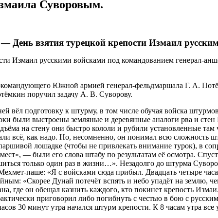
Измаила Суворовым.
 — День взятия турецкой крепости Измаил русски
сти Измаил русскими войсками под командованием генерал-анше
командующего Южной армией генерал-фельдмаршала Г. А. Потёмк
Потёмкин поручил задачу А. В. Суворову.
ней вёл подготовку к штурму, в том числе обучая войска штурмо
оки были выстроены земляные и деревянные аналоги рва и сте
одъёма на стену они быстро кололи и рубили установленные та
али всё, как надо. Но, несомненно, он понимал всю сложность ш
паршивой лошадке (чтобы не привлекать внимание турок), в соп
ест», — были его слова штабу по результатам её осмотра. Спуст
ться только один раз в жизни…». Незадолго до штурма Суворов
Мехмет-паше:
«Я с войсками сюда прибыл. Двадцать четыре час
йным: «Скорее Дунай потечёт вспять и небо упадёт на землю, че
тана, где он обещал казнить каждого, кто покинет крепость Изм
фактически приговорил либо погибнуть с честью в бою с русскими
 часов 30 минут утра начался штурм крепости. К 8 часам утра вс