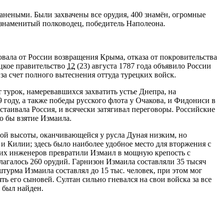
анеными. Были захвачены все орудия, 400 знамён, огромные
 знаменитый полководец, победитель Наполеона.
вала от России возвращения Крыма, отказа от покровительства
ецкое правительство
12
(23) августа 1787 года объявило России
за счет полного вытеснения оттуда турецких войск.
турок, намеревавшихся захватить устье Днепра, на
 году, а также победы русского флота у Очакова, и Фидониси в
астаивала Россия, и всячески затягивал переговоры. Российские
о бы взятие Измаила.
гой высоты, оканчивающейся у русла Дуная низким, но
 и Килии; здесь было наиболее удобное место для вторжения с
ких инженеров превратили Измаил в мощную крепость с
лагалось 260 орудий. Гарнизон Измаила составляли 35 тысяч
урма Измаила составлял до 15 тыс. человек, при этом мог
ь его сыновей. Султан сильно гневался на свои войска за все
 был найден.