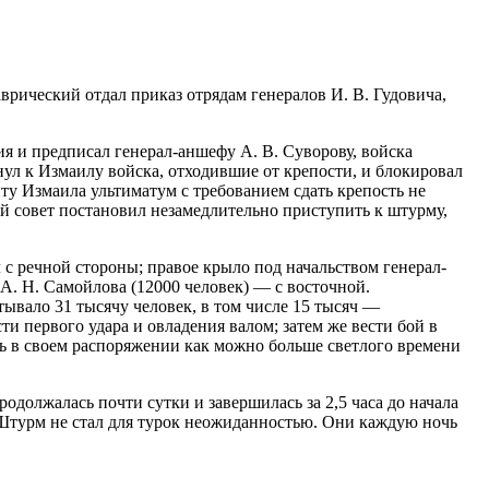
врический отдал приказ отрядам генералов И. В. Гудовича,
я и предписал генерал-аншефу А. В. Суворову, войска
ул к Измаилу войска, отходившие от крепости, и блокировал
нту Измаила ультиматум с требованием сдать крепость не
й совет постановил незамедлительно приступить к штурму,
 с речной стороны; правое крыло под начальством генерал-
 А. Н. Самойлова (12000 человек) — с восточной.
тывало 31 тысячу человек, в том числе 15 тысяч —
ти первого удара и овладения валом; затем же вести бой в
ть в своем распоряжении как можно больше светлого времени
родолжалась почти сутки и завершилась за 2,5 часа до начала
 Штурм не стал для турок неожиданностью. Они каждую ночь