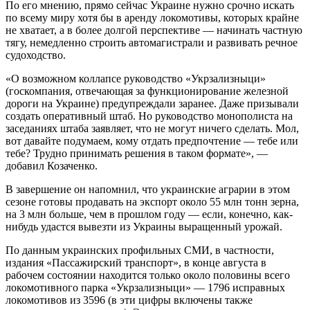
По его мнению, прямо сейчас Украине нужно срочно искать
по всему миру хотя бы в аренду локомотивы, которых крайне
не хватает, а в более долгой перспективе — начинать частную
тягу, немедленно строить автомагистрали и развивать речное
судоходство.
«О возможном коллапсе руководство «Укрзализныци»
(госкомпания, отвечающая за функционирование железной
дороги на Украине) предупреждали заранее. Даже призывали
создать оперативный штаб. Но руководство монополиста на
заседаниях штаба заявляет, что не могут ничего сделать. Мол,
вот давайте подумаем, кому отдать предпочтение — тебе или
тебе? Трудно принимать решения в таком формате», —
добавил Козаченко.
В завершение он напомнил, что украинские аграрии в этом
сезоне готовы продавать на экспорт около 55 млн тонн зерна,
на 3 млн больше, чем в прошлом году — если, конечно, как-
нибудь удастся вывезти из Украины выращенный урожай.
По данным украинских профильных СМИ, в частности,
издания «Пассажирский транспорт», в конце августа в
рабочем состоянии находится только около половины всего
локомотивного парка
«Укрзализныци» — 1796 исправных
локомотивов из 3596 (в эти цифры включены также