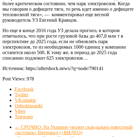
более критическом состоянии, чем парк электровозов. Когда
мы говорим о дефиците тяги, то речь идет именно о дефиците
тепловозной тяги», — комментировал еще весной
руководитель УЗ Евгений Кравцов.
Но еще в конце 2016 года УЗ делала прогноз, в котором
отмечалось, что при росте грузовой базы до 407,8 млн т в
перспективе до 2025 года, если не обновлять парк
электровозов, то из необходимых 1000 единиц у компании
останется около 500. К тому же, в период до 2025 года
списанию подлежит 625 электровозов…
Источник: https://aftershock.news/?q=node/790141
Post Views:
978
Facebook
Twitter
VKontakte
Odnoklassniki
Viber
Telegram
←
СРОЧНО: На Украине уволен скандально известный
«историк» Вятрович (+ВИДЕО)