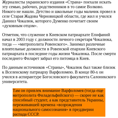
Журналисты украинского издания «Страна» поехали искать
эту семью, рабочих, родственников в то самое Волково.
Никого не нашли. Детство и школьные годы мальчик провел в
селе Старая Жадова Черновицкой области, где жил и учился
Даниил Чокалюк, которого Думенко почитает своим
«духовным отцом».
Отметим, что служение в Киевском патриархате Епифаний
начал в 2003 году с должности личного секретаря Чокалюка,
тогда — «митрополита Ровенского». Занимал различные
влиятельные должности в Ровенской епархии Киевского
патриархата в последние годы жизни Чокалюка. После смерти
последнего Филарет забрал его питомца в Киев.
По данным источников «Страны», Чокалюк был также близок
к Вселенскому патриарху Варфоломею. В конце 80-х он
учился в аспирантуре Богословского факультета Салоникского
университета.
Там он привлек внимание Варфоломея (тогда еще
митрополита Филадельфийского) — скорее не как
способный студент, а как представитель Украины,
переживавшей времена «возрождения
национального самосознания» в преддверии
распада СССР.