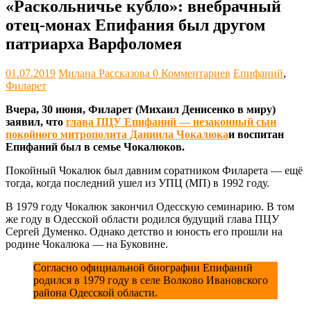
«Раскольничье кубло»: внебрачный
отец-монах Епифания был другом
патриарха Варфоломея
01.07.2019
Милана Рассказова
0 Комментариев
Епифаний
,
Филарет
Вчера, 30 июня, Филарет (Михаил Денисенко в миру)
заявил, что
глава ПЦУ Епифаний — незаконный сын
покойного митрополита Даниила Чокалюка
и воспитан
Епифаний был в семье Чокалюков.
Покойный Чокалюк был давним соратником Филарета — ещё
тогда, когда последний ушел из УПЦ (МП) в 1992 году.
В 1979 году Чокалюк закончил Одесскую семинарию. В том
же году в Одесской области родился будущий глава ПЦУ
Сергей Думенко. Однако детство и юность его прошли на
родине Чокалюка — на Буковине.
Согласно официальной биографии Епифаний
родился в 1979 году в селе Волково Ивановского
района Одесской области.