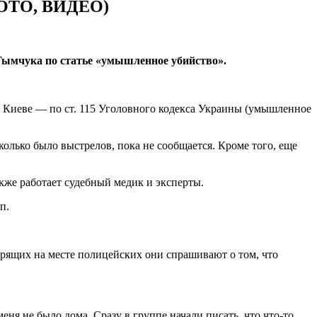
(ФОТО, ВИДЕО)
Тымчука по статье «умышленное убийство».
 в Киеве — по ст. 115 Уголовного кодекса Украины (умышленное
олько было выстрелов, пока не сообщается. Кроме того, еще
кже работает судебный медик и эксперты.
п.
журящих на месте полицейских они спрашивают о том, что
 меня не было дома. Сразу в группе начали писать, что что-то