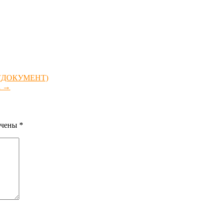
о (ДОКУМЕНТ)
а
→
ечены
*