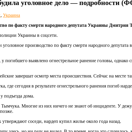
будила уголовное дело — подробности 
к
,
Украина
тво по факту смерти народного депутата Украины Дмитрия 
полиции Украины в соцсети.
ли уголовное производство по факту смерти народного депутата
у погибшего выявлено огнестрельное ранение головы, однако ск
ейские завершат осмотр места происшествия. Сейчас на месте та
 где сегодня в результате огнестрельного ранения погиб нарде
у подъезда дома.
ди Тымчука. Многие из них ничего не знают об инциденте. У де
позже.
 утверждают соседи, нардеп купил жилье около года назад.
иру здесь, но ни разу не видел. В то время, когда это случилось,