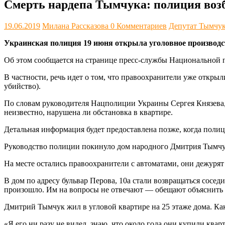
Смерть нардепа Тымчука: полиция воз
19.06.2019
Милана Рассказова
0 Комментариев
Депутат Тымчу
Украинская полиция 19 июня открыла уголовное производс
Об этом сообщается на странице пресс-службы Национальной 
В частности, речь идет о том, что правоохранители уже откры
убийство).
По словам руководителя Нацполиции Украины Сергея Князева, 
неизвестно, нарушена ли обстановка в квартире.
Детальная информация будет предоставлена позже, когда полиц
Руководство полиции покинуло дом народного Дмитрия Тымчука,
На месте остались правоохранители с автоматами, они дежурят 
В дом по адресу бульвар Перова, 10а стали возвращаться сосе
произошло. Им на вопросы не отвечают — обещают объяснить 
Дмитрий Тымчук жил в угловой квартире на 25 этаже дома. Как
«Я его ни разу не видел, знаю, что около года они купили кварт