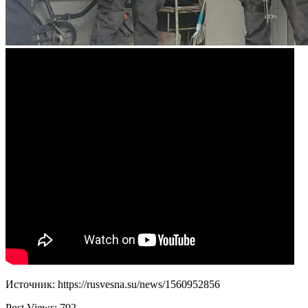
Источник: https://rusvesna.su/news/1560952856
Post Views:
792