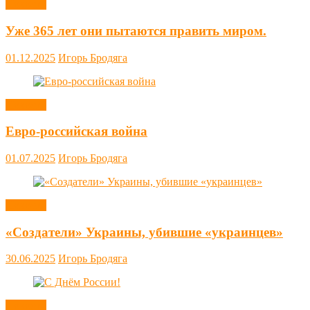
Новости
Уже 365 лет они пытаются править миром.
01.12.2025
Игорь Бродяга
Новости
Евро-российская война
01.07.2025
Игорь Бродяга
Новости
«Создатели» Украины, убившие «украинцев»
30.06.2025
Игорь Бродяга
Новости