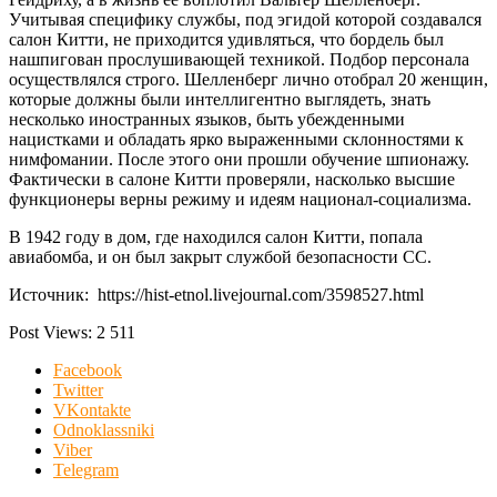
Учитывая специфику службы, под эгидой которой создавался
салон Китти, не приходится удивляться, что бордель был
нашпигован прослушивающей техникой. Подбор персонала
осуществлялся строго. Шелленберг лично отобрал 20 женщин,
которые должны были интеллигентно выглядеть, знать
несколько иностранных языков, быть убежденными
нацистками и обладать ярко выраженными склонностями к
нимфомании. После этого они прошли обучение шпионажу.
Фактически в салоне Китти проверяли, насколько высшие
функционеры верны режиму и идеям национал-социализма.
В 1942 году в дом, где находился салон Китти, попала
авиабомба, и он был закрыт службой безопасности СС.
Источник: https://hist-etnol.livejournal.com/3598527.html
Post Views:
2 511
Facebook
Twitter
VKontakte
Odnoklassniki
Viber
Telegram