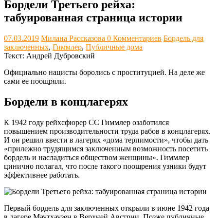
Бордели Третьего рейха:
табуированная страница истории
07.03.2019
Милана Рассказова
0 Комментариев
Бордель для
заключенных
,
Гиммлер
,
Публичные дома
Текст: Андрей Дубровский
Официально нацисты боролись с проституцией. На деле же
сами ее поощряли.
Бордели в концлагерях
К 1942 году рейхсфюрер СС Гиммлер озаботился
повышением производительности труда рабов в концлагерях.
И он решил ввести в лагерях «дома терпимости», чтобы дать
«прилежно трудящимся заключенным возможность посетить
бордель и насладиться обществом женщины». Гиммлер
цинично полагал, что после такого поощрения узники будут
эффективнее работать.
Первый бордель для заключенных открыли в июне 1942 года
в лагере Маутхаузен в Верхней Австрии. Позже публичные