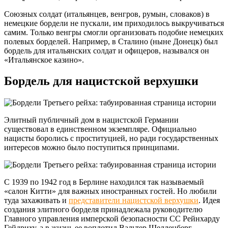
Союзных солдат (итальянцев, венгров, румын, словаков) в
немецкие бордели не пускали, им приходилось выкручиваться
самим. Только венгры смогли организовать подобие немецких
полевых борделей. Например, в Сталино (ныне Донецк) был
бордель для итальянских солдат и офицеров, назывался он
«Итальянское казино».
Бордель для нацистской верхушки
Элитный публичный дом в нацистской Германии
существовал в единственном экземпляре. Официально
нацисты боролись с проституцией, но ради государственных
интересов можно было поступиться принципами.
С 1939 по 1942 год в Берлине находился так называемый
«салон Китти» для важных иностранных гостей. Но любили
туда захаживать и
представители нацистской верхушки
. Идея
создания элитного борделя принадлежала руководителю
Главного управления имперской безопасности СС Рейнхарду
Гейдриху, а в жизнь ее воплотил Вальтер Шелленберг.