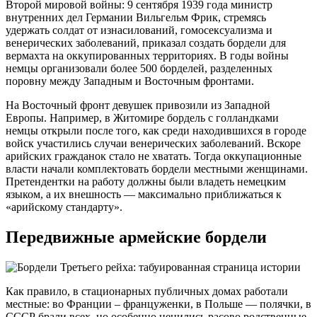
Второй мировой войны: 9 сентября 1939 года министр
внутренних дел Германии Вильгельм Фрик, стремясь
удержать солдат от изнасилований, гомосексуализма и
венерических заболеваний, приказал создать бордели для
вермахта на оккупированных территориях. В годы войны
немцы организовали более 500 борделей, разделенных
поровну между Западным и Восточным фронтами.
На Восточный фронт девушек привозили из Западной
Европы. Например, в Житомире бордель с голландками
немцы открыли после того, как среди находившихся в городе
войск участились случаи венерических заболеваний. Вскоре
арийских гражданок стало не хватать. Тогда оккупационные
власти начали комплектовать бордели местными женщинами.
Претендентки на работу должны были владеть немецким
языком, а их внешность — максимально приближаться к
«арийскому стандарту».
Передвижные армейские бордели
Как правило, в стационарных публичных домах работали
местные: во Франции – француженки, в Польше — полячки, в
СССР брали всех, но особенно ценились расово родственные