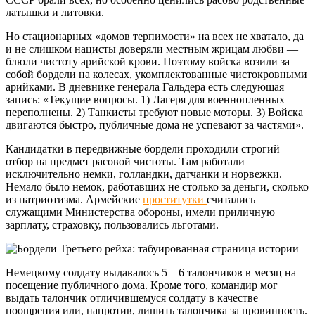
латышки и литовки.
Но стационарных «домов терпимости» на всех не хватало, да
и не слишком нацисты доверяли местным жрицам любви —
блюли чистоту арийской крови. Поэтому войска возили за
собой бордели на колесах, укомплектованные чистокровными
арийками. В дневнике генерала Гальдера есть следующая
запись: «Текущие вопросы. 1) Лагеря для военнопленных
переполнены. 2) Танкисты требуют новые моторы. 3) Войска
двигаются быстро, публичные дома не успевают за частями».
Кандидатки в передвижные бордели проходили строгий
отбор на предмет расовой чистоты. Там работали
исключительно немки, голландки, датчанки и норвежки.
Немало было немок, работавших не столько за деньги, сколько
из патриотизма. Армейские
проститутки
считались
служащими Министерства обороны, имели приличную
зарплату, страховку, пользовались льготами.
Немецкому солдату выдавалось 5—6 талончиков в месяц на
посещение публичного дома. Кроме того, командир мог
выдать талончик отличившемуся солдату в качестве
поощрения или, напротив, лишить талончика за провинность.