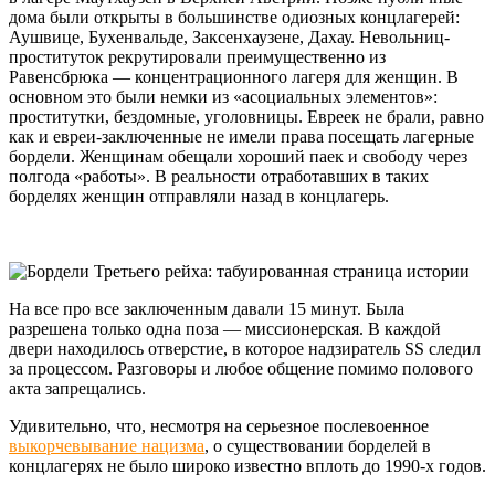
дома были открыты в большинстве одиозных концлагерей:
Аушвице, Бухенвальде, Заксенхаузене, Дахау. Невольниц-
проституток рекрутировали преимущественно из
Равенсбрюка — концентрационного лагеря для женщин. В
основном это были немки из «асоциальных элементов»:
проститутки, бездомные, уголовницы. Евреек не брали, равно
как и евреи-заключенные не имели права посещать лагерные
бордели. Женщинам обещали хороший паек и свободу через
полгода «работы». В реальности отработавших в таких
борделях женщин отправляли назад в концлагерь.
На все про все заключенным давали 15 минут. Была
разрешена только одна поза — миссионерская. В каждой
двери находилось отверстие, в которое надзиратель SS следил
за процессом. Разговоры и любое общение помимо полового
акта запрещались.
Удивительно, что, несмотря на серьезное послевоенное
выкорчевывание нацизма
, о существовании борделей в
концлагерях не было широко известно вплоть до 1990-х годов.