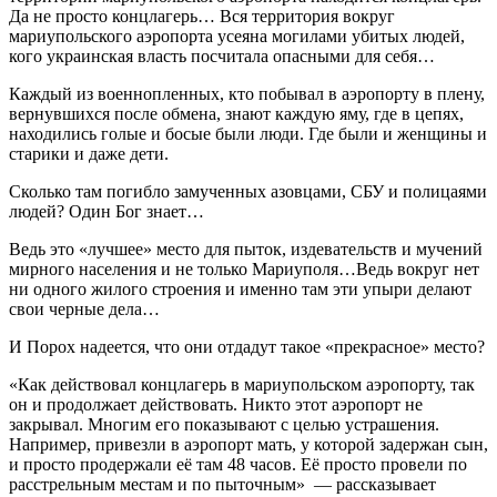
Да не просто концлагерь… Вся территория вокруг
мариупольского аэропорта усеяна могилами убитых людей,
кого украинская власть посчитала опасными для себя…
Каждый из военнопленных, кто побывал в аэропорту в плену,
вернувшихся после обмена, знают каждую яму, где в цепях,
находились голые и босые были люди. Где были и женщины и
старики и даже дети.
Сколько там погибло замученных азовцами, СБУ и полицаями
людей? Один Бог знает…
Ведь это «лучшее» место для пыток, издевательств и мучений
мирного населения и не только Мариуполя…Ведь вокруг нет
ни одного жилого строения и именно там эти упыри делают
свои черные дела…
И Порох надеется, что они отдадут такое «прекрасное» место?
«Как действовал концлагерь в мариупольском аэропорту, так
он и продолжает действовать. Никто этот аэропорт не
закрывал. Многим его показывают с целью устрашения.
Например, привезли в аэропорт мать, у которой задержан сын,
и просто продержали её там 48 часов. Её просто провели по
расстрельным местам и по пыточным» — рассказывает