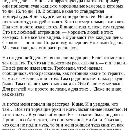
под это дело. Там целая инфраструктура пыток. Например,
они привезли туда какие-то морозильные камеры, в которых
то ли -16, то ли -18. В общем, какая-то стандартная
температура. Я не в курсе таких подробностей. Но они
постоянно туда людей сажают. Кого насмерть замораживают.
Над кем просто издеваются. Я видела таких, пока там сидела.
Это их любимый аттракцион — морозить людей в этих
камерах. Я не всё там видела. Но убивают там каждый день.
Сколько — не знаю. По-разному, наверное. Но каждый день.
Мы слышали, как они расстреливают.
На следующий день меня повели на допрос. Если это можно
так назвать. То, что мне нечего им рассказывать — они знали.
Но всё равно издевались. Требовали, чтоб назвала
сообщников, чтоб рассказала, как готовила какие-то теракты.
Сами же смеялись при этом. Там среди них не только рагули
были. Там и наших местных хватало. Эти были самые злые.
Для рагулей мы просто не люди, а для этих… Даже не знаю,
как сказать.
А потом меня повели на расстрел. К яме. И я увидела, что
там… Все эти торчащие руки и ноги, засыпанные известью. И
этот запах… Я упала в обморок. Без сознания была недолго.
Пришла в себя от того, что они меня ногами били. Сказали,
что если не поднимусь, то они меня живьём туда скинут, как