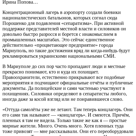
Ирина Попова…
Концентрационный лагерь в аэропорту создали боевики
националистических батальонов, которых согнал сюда
Порошенко для подавления «сепаратизма». При активной
поддержке представителей местной власти и силовиков он
довольно быстро разросся и борется с инакомыслием в
промышленных масштабах. Это сейчас единственное
действительно «процветающее предприятие» города
Мариуполь, но такие достижения вряд ли когда-нибудь будут
рекламироваться украинскими национальными СМИ.
В Мариуполе до сих пор часто пропадают люди и местные
прекрасно понимают, кто и куда их похищает.
Правоохранители, естественно прикрывают все подобные
мероприятия и подчищают официальные отчёты и публичные
документы. Да полицейские и сами частенько участвуют в
похищениях. Силовики определяют в сепаратисты любого,
иногда даже за косой взгляд или не понравившееся слово.
«Оттуда самолёты уже не летают. Там теперь концлагерь. Они
его сами так называют — «концлагерь». И смеются. Причём,
пленных я там не видела. Только такие же как я — простые
мирные жители. Много. Очень много. Хотя пленных туда
тоже привозят — мне рассказывали. Они его переоборудовали