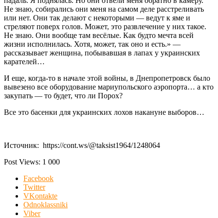
падаль. Я поднялась. Но они отвели меня обратно в камеру.
Не знаю, собирались они меня на самом деле расстреливать
или нет. Они так делают с некоторыми — ведут к яме и
стреляют поверх голов. Может, это развлечение у них такое.
Не знаю. Они вообще там весёлые. Как будто мечта всей
жизни исполнилась. Хотя, может, так оно и есть.» —
рассказывает женщина, побывавшая в лапах у украинских
карателей…
И еще, когда-то в начале этой войны, в Днепропетровск было
вывезено все оборудование мариупольского аэропорта… а кто
закупать — то будет, что ли Порох?
Все это басенки для украинских лохов накануне выборов…
Источник: https://cont.ws/@taksist1964/1248064
Post Views:
1 000
Facebook
Twitter
VKontakte
Odnoklassniki
Viber