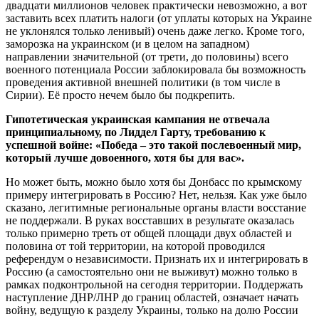
двадцати миллионов человек практически невозможно, а вот
заставить всех платить налоги (от уплаты которых на Украине
не уклонялся только ленивый) очень даже легко. Кроме того,
заморозка на украинском (и в целом на западном)
направлении значительной (от трети, до половины) всего
военного потенциала России заблокировала бы возможность
проведения активной внешней политики (в том числе в
Сирии). Её просто нечем было бы подкрепить.
Гипотетическая украинская кампания не отвечала
принципиальному, по Лиддел Гарту, требованию к
успешной войне: «Победа – это такой послевоенный мир,
который лучше довоенного, хотя бы для вас».
Но может быть, можно было хотя бы Донбасс по крымскому
примеру интегрировать в Россию? Нет, нельзя. Как уже было
сказано, легитимные региональные органы власти восстание
не поддержали. В руках восставших в результате оказалась
только примерно треть от общей площади двух областей и
половина от той территории, на которой проводился
референдум о независимости. Признать их и интегрировать в
Россию (а самостоятельно они не выживут) можно только в
рамках подконтрольной на сегодня территории. Поддержать
наступление ДНР/ЛНР до границ областей, означает начать
войну, ведущую к разделу Украины, только на долю России