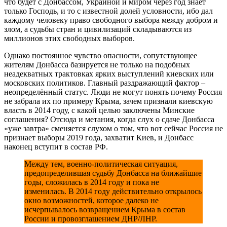
что будет с Донбассом, Украиной и миром через год знает
только Господь, и то с известной долей условности, ибо дал
каждому человеку право свободного выбора между добром и
злом, а судьбы стран и цивилизаций складываются из
миллионов этих свободных выборов.
Однако постоянное чувство опасности, сопутствующее
жителям Донбасса базируется не только на подобных
неадекватных трактовках ярких выступлений киевских или
московских политиков. Главный раздражающий фактор –
неопределённый статус. Люди не могут понять почему Россия
не забрала их по примеру Крыма, зачем признали киевскую
власть в 2014 году, с какой целью заключены Минские
соглашения? Отсюда и метания, когда слух о сдаче Донбасса
«уже завтра» сменяется слухом о том, что вот сейчас Россия не
признает выборы 2019 года, захватит Киев, и Донбасс
наконец вступит в состав РФ.
Между тем, военно-политическая ситуация,
предопределившая судьбу Донбасса на ближайшие
годы, сложилась в 2014 году и пока не
изменилась. В 2014 году действительно открылось
окно возможностей, которое далеко не
исчерпывалось возвращением Крыма в состав
России и провозглашением ДНР/ЛНР.