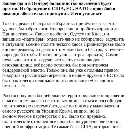
Западе (да и в Центре) большинство населения будет
против. И обращение к США, ЕС, НАТО с просьбой о
помощи обязательно прозвучит. И его услышат.
То есть, реален был раздел Украины, причём не факт, что
удалось бы забрать всю Новороссию и пробить коридор до
Приднестровья. Скорее наоборот, Одессу ни Киев, ни
западные «партнёры» отдавать явно не собирались, задушить
в ситуации военно-политического хаоса Приднестровье было
вполне реально, и сделать это можно было быстро, в течение
пары дней (чтобы Россия не успела отреагировать). Самое
печальное в этом разделе, что часть газопроводов +
газохранилища всё равно остались бы под контролем
бандеровской власти. Только она бы уже с полным правом
говорила о российской агрессии, а нашим друзьям в ЕС было
бы практически невозможно отстоять идею «Северного
потока – 2».
Россия получила бы небольшое территориальное приращение
с населением, далеко не готовым вписываться в российскую
политическую систему (это даже по примеру маленького и
самого русского на Украине Крыма видно), но её
экономическое партнёрство с ЕС было бы прервано,
политические отношения вышли бы на уровень близкий к
военной конфронтации. Те самые базы США, которые пока