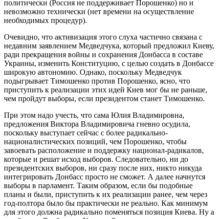
политически (Россия не поддерживает Порошенко) но и
невозможно технически (нет времени на осуществление
необходимых процедур).
Очевидно, что активизация этого слуха частично связана с
недавним заявлением Медведчука, который предложил Киеву,
ради прекращения войны и сохранения Донбасса в составе
Украины, изменить Конституцию, с целью создать в Донбассе
широкую автономию. Однако, поскольку Медведчук
подыгрывает Тимошенко против Порошенко, ясно, что
приступить к реализации этих идей Киев мог бы не раньше,
чем пройдут выборы, если президентом станет Тимошенко.
При этом надо учесть, что сама Юлия Владимировна,
предложения Виктора Владимировича гневно осудила,
поскольку выступает сейчас с более радикально-
националистических позиций, чем Порошенко, чтобы
завоевать расположение и поддержку национал-радикалов,
которые и решат исход выборов. Следовательно, ни до
президентских выборов, ни сразу после них, никто никуда
интегрировать Донбасс просто не сможет. А далее начнутся
выборы в парламент. Таким образом, если бы подобные
планы и были, приступить к их реализации ранее, чем через
год-полтора было бы практически не реально. Как минимум
для этого должна радикально поменяться позиция Киева. Ну а