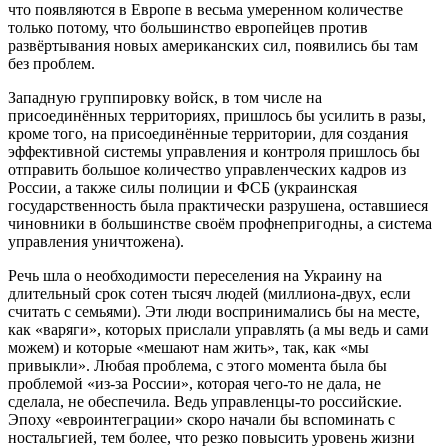
что появляются в Европе в весьма умеренном количестве
только потому, что большинство европейцев против
развёртывания новых американских сил, появились бы там
без проблем.
Западную группировку войск, в том числе на
присоединённых территориях, пришлось бы усилить в разы,
кроме того, на присоединённые территории, для создания
эффективной системы управления и контроля пришлось бы
отправить большое количество управленческих кадров из
России, а также силы полиции и ФСБ (украинская
государственность была практически разрушена, оставшиеся
чиновники в большинстве своём профнепригодны, а система
управления уничтожена).
Речь шла о необходимости переселения на Украину на
длительный срок сотен тысяч людей (миллиона-двух, если
считать с семьями). Эти люди воспринимались бы на месте,
как «варяги», которых прислали управлять (а мы ведь и сами
можем) и которые «мешают нам жить», так, как «мы
привыкли». Любая проблема, с этого момента была бы
проблемой «из-за России», которая чего-то не дала, не
сделала, не обеспечила. Ведь управленцы-то российские.
Эпоху «евроинтеграции» скоро начали бы вспоминать с
ностальгией, тем более, что резко повысить уровень жизни