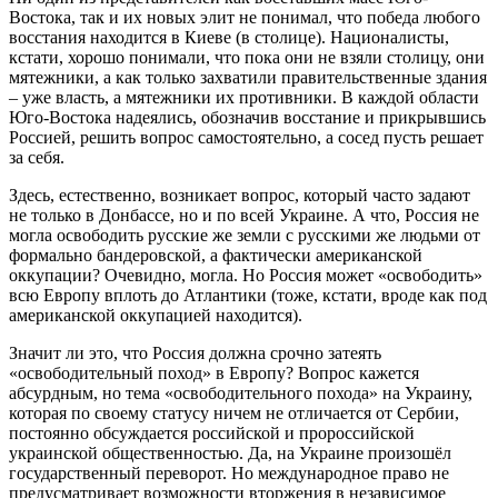
Востока, так и их новых элит не понимал, что победа любого
восстания находится в Киеве (в столице). Националисты,
кстати, хорошо понимали, что пока они не взяли столицу, они
мятежники, а как только захватили правительственные здания
– уже власть, а мятежники их противники. В каждой области
Юго-Востока надеялись, обозначив восстание и прикрывшись
Россией, решить вопрос самостоятельно, а сосед пусть решает
за себя.
Здесь, естественно, возникает вопрос, который часто задают
не только в Донбассе, но и по всей Украине. А что, Россия не
могла освободить русские же земли с русскими же людьми от
формально бандеровской, а фактически американской
оккупации? Очевидно, могла. Но Россия может «освободить»
всю Европу вплоть до Атлантики (тоже, кстати, вроде как под
американской оккупацией находится).
Значит ли это, что Россия должна срочно затеять
«освободительный поход» в Европу? Вопрос кажется
абсурдным, но тема «освободительного похода» на Украину,
которая по своему статусу ничем не отличается от Сербии,
постоянно обсуждается российской и пророссийской
украинской общественностью. Да, на Украине произошёл
государственный переворот. Но международное право не
предусматривает возможности вторжения в независимое