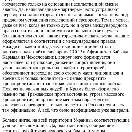
государство только на основании насильственной смены
власти. Да, наши западные «партнёры» часто устраивают
перевороты и/или вторгаются в независимые государства под
предлогом устранения последствий переворота. Тем не менее,
даже сейчас, когда не только дух, но и буква международного
права сознательно игнорируются в большинстве случаев
большинством стран, такие вторжения/вмешательства внешне
оформляются в соответствии с международным правом.
Находится какой-нибудь местный оппозиционер (или
завозится, как завёз в своё время СССР в Афганистан Бабрака
Кармаля из Чехословакии), вокруг него формируется
настоящее или фэйковое движение сопротивления, оно
устанавливает контроль над какой-то территорией,
обеспечивает переход на свою сторону части чиновников и
военных и только после этого «с целью прекратить
кровопролитие» в стране появляются иностранные войска.
Появление «вежливых людей» в Крыму было оформлено
именно так. Гражданское противостояние, угроза массового
кровопролития, непризнание местным парламентом
киевского переворота, только после этого Россия появилась
там официально. А всё, что было неофициально уже заиграли.
Больше нигде, на всей территории Украины, соответствующие
условия не сложились. Да, были митинги, собиравшие
десяток-другой тысяч человек. Да, брали штурмом