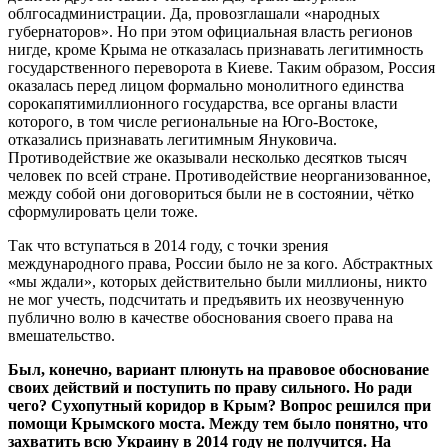
облгосадминистрации. Да, провозглашали «народных
губернаторов». Но при этом официальная власть регионов
нигде, кроме Крыма не отказалась признавать легитимность
государственного переворота в Киеве. Таким образом, Россия
оказалась перед лицом формально монолитного единства
сорокапятимиллионного государства, все органы власти
которого, в том числе региональные на Юго-Востоке,
отказались признавать легитимным Януковича.
Противодействие же оказывали несколько десятков тысяч
человек по всей стране. Противодействие неорганизованное,
между собой они договориться были не в состоянии, чётко
сформулировать цели тоже.
Так что вступаться в 2014 году, с точки зрения
международного права, России было не за кого. Абстрактных
«мы ждали», которых действительно были миллионы, никто
не мог учесть, подсчитать и предъявить их неозвученную
публично волю в качестве обоснования своего права на
вмешательство.
Был, конечно, вариант плюнуть на правовое обоснование
своих действий и поступить по праву сильного. Но ради
чего? Сухопутный коридор в Крым? Вопрос решился при
помощи Крымского моста. Между тем было понятно, что
захватить всю Украину в 2014 году не получится. На