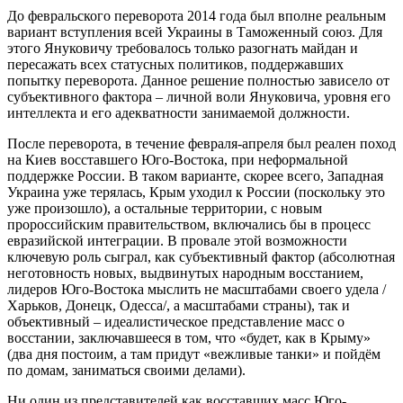
До февральского переворота 2014 года был вполне реальным
вариант вступления всей Украины в Таможенный союз. Для
этого Януковичу требовалось только разогнать майдан и
пересажать всех статусных политиков, поддержавших
попытку переворота. Данное решение полностью зависело от
субъективного фактора – личной воли Януковича, уровня его
интеллекта и его адекватности занимаемой должности.
После переворота, в течение февраля-апреля был реален поход
на Киев восставшего Юго-Востока, при неформальной
поддержке России. В таком варианте, скорее всего, Западная
Украина уже терялась, Крым уходил к России (поскольку это
уже произошло), а остальные территории, с новым
пророссийским правительством, включались бы в процесс
евразийской интеграции. В провале этой возможности
ключевую роль сыграл, как субъективный фактор (абсолютная
неготовность новых, выдвинутых народным восстанием,
лидеров Юго-Востока мыслить не масштабами своего удела /
Харьков, Донецк, Одесса/, а масштабами страны), так и
объективный – идеалистическое представление масс о
восстании, заключавшееся в том, что «будет, как в Крыму»
(два дня постоим, а там придут «вежливые танки» и пойдём
по домам, заниматься своими делами).
Ни один из представителей как восставших масс Юго-