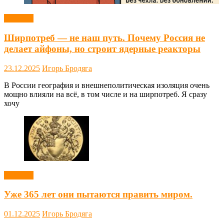
Новости
Ширпотреб — не наш путь. Почему Россия не
делает айфоны, но строит ядерные реакторы
23.12.2025
Игорь Бродяга
В России география и внешнеполитическая изоляция очень
мощно влияли на всё, в том числе и на ширпотреб. Я сразу
хочу
Новости
Уже 365 лет они пытаются править миром.
01.12.2025
Игорь Бродяга