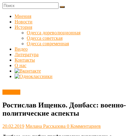
Skip
to
Куликовец
content
Мнения
Новости
Сайт
История
одесского
Одесса дореволюционная
сопротивления
Одесса советская
Одесса современная
Видео
Литература
Контакты
О нас
Новости
Ростислав Ищенко. Донбасс: военно-
политические аспекты
20.02.2019
Милана Рассказова
0 Комментариев