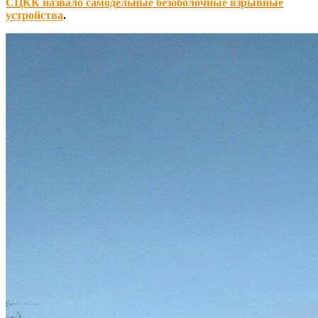
СЦКК назвало самодельные безоболочные взрывные
устройства
.