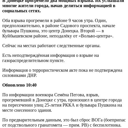
В Донецке прогремело два мощных взрыва. Их услышали
многие жители города, начав делиться информацией в
социальных сетях.
Оба взрыва прогремели в районе 9 часов утра. Один,
предположительно, в районе Садового проспекта, начале
бульвара Пушкина, это центр Донецка. Второй — в
Куйбышевском районе, неподалёку от «Вольво-центра».
Сейчас на местах работают следственные органы.
Есть неподтверждённая информация о взрыве на
газораспределительном пункте.
Информация о террористическом акте пока не подтверждена
силовиками ДНР.
Обновлено 10:40
По информации военкора Семёна Пегова, взрыв,
прогремевший в Донецке с утра, произошел в центре города
на пересечении улиц 25-летия РККА и бульвара Пушкина на
месте снесенного здания.
По предварительным данным, это был сброс ВОГа (боеприпас
от подствольного гранатомета — прим. РВ) с беспилотника.