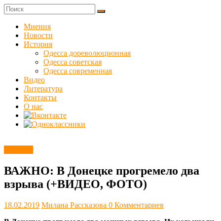
Skip
to
Куликовец
content
Мнения
Новости
Сайт
История
одесского
Одесса дореволюционная
сопротивления
Одесса советская
Одесса современная
Видео
Литература
Контакты
О нас
Новости
ВАЖНО: В Донецке прогремело два
взрыва (+ВИДЕО, ФОТО)
18.02.2019
Милана Рассказова
0 Комментариев