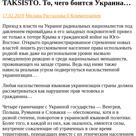
TAKSISTO. То, чего боится Украина…
17.02.2019
Милана Рассказова
0 Комментариев
Приход к власти на Украине радикальных националистов под
давлением евромайдана и его западных покровителей привел
не только к потере Крыма и гражданской войне на Юго-
Востоке. Открыто продемонстрированное стремление новых
властей лишить русскоязычное население права использовать
родной язык даже на региональном уровне вызвало
немедленную реакцию и среди национальных меньшинств,
проживающих на западе страны. Ведь над ними также
нависла реальная угроза подвергнуться насильственной
украинизации…
Любая насильственная языковая украинизация страны должна
рассматриваться как нарушение прав человека и
гражданина…
Четыре граничащие с Украиной государства — Венгрия,
Польша, Румыния и Словакия — обеспокоены, хотя и в
разной степени, поворотом в украинской языковой политике.
Более того, в каждой из них, как оказалось, имеются силы,
внутренне сожалеющие об утраченных в свое время
территориях, перешедших вместе с их этническим населением