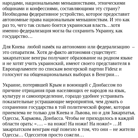
народами, национальными меньшинствами, этническими
общинами и конфессиями, составляющими эту страну?
Необходима федеративное устройство, которое предоставит
автономные права национальным меньшинствам. И это как
раз то, чего так сильно боится украинская власть…хотя
именно федерализация могла бы сохранить Украину, как
государство…
Для Киева любой намёк на автономию или федерализацию –
это сепаратизм. Хотя де-факто автономия существует:
закарпатские венгры получают образование на родном языке
и не хотят учить украинский, имеют своего представителя в
Европарламенте по спискам венгерской партии Fidesz и
голосуют на общенациональных выборах в Венгрии…
Украине, потерявшей Крым и воюющей с Донбассом по
причине отрицания прав населяющих ее народов на язык,
культуру и самоопределение, гораздо удобнее устраивать
показательные устрашающие мероприятия, чем думать о
сохранении государства в той политической форме, которая
приемлема не только для Киева и Львова, но и для Закарпатья,
Одессы, Харькова, Донбасса. Чтобы не приходилось в каждой
области орать: «…. – на ножи! На ножи! На ножи!» …И
закарпатским венграм ещё повезло в том, что они – не жители
Одессы… Одесситов просто сожгли…