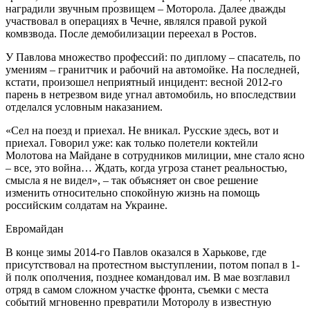
наградили звучным прозвищем – Моторола. Далее дважды
участвовал в операциях в Чечне, являлся правой рукой
комвзвода. После демобилизации переехал в Ростов.
У Павлова множество профессий: по диплому – спасатель, по
умениям – гранитчик и рабочий на автомойке. На последней,
кстати, произошел неприятный инцидент: весной 2012-го
парень в нетрезвом виде угнал автомобиль, но впоследствии
отделался условным наказанием.
«Сел на поезд и приехал. Не вникал. Русские здесь, вот и
приехал. Говорил уже: как только полетели коктейли
Молотова на Майдане в сотрудников милиции, мне стало ясно
– все, это война… Ждать, когда угроза станет реальностью,
смысла я не видел», – так объясняет он свое решение
изменить относительно спокойную жизнь на помощь
российским солдатам на Украине.
Евромайдан
В конце зимы 2014-го Павлов оказался в Харькове, где
присутствовал на протестном выступлении, потом попал в 1-
й полк ополчения, позднее командовал им. В мае возглавил
отряд в самом сложном участке фронта, съемки с места
событий мгновенно превратили Моторолу в известную