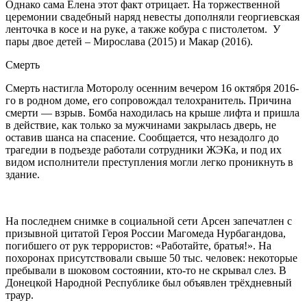
Однако сама Елена этот факт отрицает. На торжественной
церемонии свадебный наряд невесты дополняли георгиевская
ленточка в косе и на руке, а также кобура с пистолетом. У
пары двое детей – Мирослава (2015) и Макар (2016).
Смерть
Смерть настигла Моторолу осенним вечером 16 октября 2016-
го в родном доме, его сопровождал телохранитель. Причина
смерти — взрыв. Бомба находилась на крыше лифта и пришла
в действие, как только за мужчинами закрылась дверь, не
оставив шанса на спасение. Сообщается, что незадолго до
трагедии в подъезде работали сотрудники ЖЭКа, и под их
видом исполнители преступления могли легко проникнуть в
здание.
На последнем снимке в социальной сети Арсен запечатлен с
призывной цитатой Героя России Магомеда Нурбагандова,
погибшего от рук террористов: «Работайте, братья!». На
похоронах присутствовали свыше 50 тыс. человек: некоторые
пребывали в шоковом состоянии, кто-то не скрывал слез. В
Донецкой Народной Республике был объявлен трёхдневный
траур.