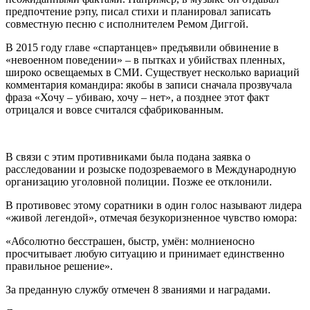
предпочтение рэпу, писал стихи и планировал записать
совместную песню с исполнителем Ремом Диггой.
В 2015 году главе «спартанцев» предъявили обвинение в
«невоенном поведении» – в пытках и убийствах пленных,
широко освещаемых в СМИ. Существует несколько вариаций
комментария командира: якобы в записи сначала прозвучала
фраза «Хочу – убиваю, хочу – нет», а позднее этот факт
отрицался и вовсе считался сфабрикованным.
В связи с этим противниками была подана заявка о
расследовании и розыске подозреваемого в Международную
организацию уголовной полиции. Позже ее отклонили.
В противовес этому соратники в один голос называют лидера
«живой легендой», отмечая безукоризненное чувство юмора:
«Абсолютно бесстрашен, быстр, умён: молниеносно
просчитывает любую ситуацию и принимает единственно
правильное решение».
За преданную службу отмечен 8 званиями и наградами.