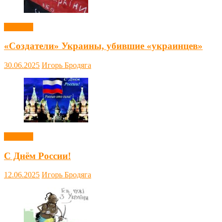
Новости
«Создатели» Украины, убившие «украинцев»
30.06.2025
Игорь Бродяга
Новости
С Днём России!
12.06.2025
Игорь Бродяга