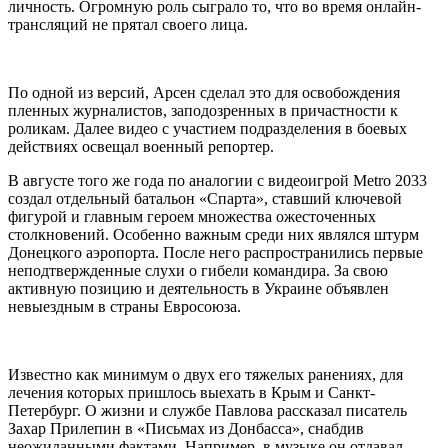
личность. Огромную роль сыграло то, что во время онлайн-
трансляций не прятал своего лица.
По одной из версий, Арсен сделал это для освобождения
пленных журналистов, заподозренных в причастности к
роликам. Далее видео с участием подразделения в боевых
действиях освещал военный репортер.
В августе того же года по аналогии с видеоигрой Metro 2033
создал отдельный батальон «Спарта», ставший ключевой
фигурой и главным героем множества ожесточенных
столкновений. Особенно важным среди них являлся штурм
Донецкого аэропорта. После него распространились первые
неподтвержденные слухи о гибели командира. За свою
активную позицию и деятельность в Украине объявлен
невыездным в страны Евросоюза.
Известно как минимум о двух его тяжелых ранениях, для
лечения которых пришлось выехать в Крым и Санкт-
Петербург. О жизни и службе Павлова рассказал писатель
Захар Прилепин в «Письмах из Донбасса», снабдив
неожиданными фактами. Например, в музыке он отдавал