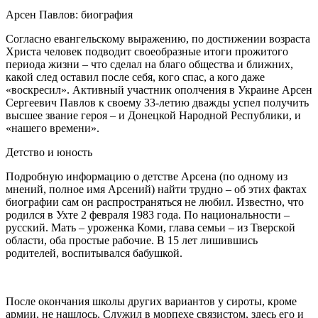
Арсен Павлов: биография
Согласно евангельскому выражению, по достижении возраста
Христа человек подводит своеобразные итоги прожитого
периода жизни – что сделал на благо общества и ближних,
какой след оставил после себя, кого спас, а кого даже
«воскресил». Активный участник ополчения в Украине Арсен
Сергеевич Павлов к своему 33-летию дважды успел получить
высшее звание героя – и Донецкой Народной Республики, и
«нашего времени».
Детство и юность
Подробную информацию о детстве Арсена (по одному из
мнений, полное имя Арсений) найти трудно – об этих фактах
биографии сам он распространяться не любил. Известно, что
родился в Ухте 2 февраля 1983 года. По национальности –
русский. Мать – уроженка Коми, глава семьи – из Тверской
области, оба простые рабочие. В 15 лет лишившись
родителей, воспитывался бабушкой.
После окончания школы других вариантов у сироты, кроме
армии, не нашлось. Служил в морпехе связистом, здесь его и