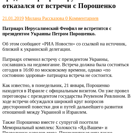
отказался от встречи с Порошенко
21.01.2019
Милана Рассказова
0 Комментариев
Патриарх Иерусалимский Феофил не встретится с
президентом Украины Петром Порошенко.
Об этом сообщают «РИА Новости» со ссылкой на источник,
близкий к украинской делегации.
Патриарх отменил встречу с президентом Украины,
сославшись на недомогание. Встреча должна была состояться
сегодня в 16:00 по московскому времени, однако «по
состоянию здоровья» патриарха встреча не состоится.
Как известно, в понедельник, 21 января, Порошенко
находится в Израиле с официальным визитом. Он уже провел
переговоры с президентом государства Реувеном Ривлином. В
ходе встречи обсуждался широкий круг вопросов
двусторонней повестки дня и путей дальнейшего развития
отношений между Украиной и Израилем.
Также Порошенко вместе с супругой посетили
Мемориальный комплекс Холокоста «Яд-Вашем» и
Праведники народов мира. Президентская чета также