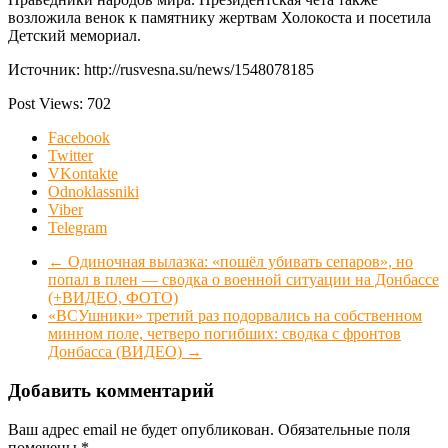
возложила венок к памятнику жертвам Холокоста и посетила
Детский мемориал.
Источник: http://rusvesna.su/news/1548078185
Post Views:
702
Facebook
Twitter
VKontakte
Odnoklassniki
Viber
Telegram
←
Одиночная вылазка: «пошёл убивать сепаров», но
попал в плен — сводка о военной ситуации на Донбассе
(+ВИДЕО, ФОТО)
«ВСУшники» третий раз подорвались на собственном
минном поле, четверо погибших: сводка с фронтов
Донбасса (ВИДЕО)
→
Добавить комментарий
Ваш адрес email не будет опубликован.
Обязательные поля
помечены
*