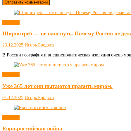
Новости
Ширпотреб — не наш путь. Почему Россия не дел
23.12.2025
Игорь Бродяга
В России география и внешнеполитическая изоляция очень мощн
Новости
Уже 365 лет они пытаются править миром.
01.12.2025
Игорь Бродяга
Новости
Евро-российская война