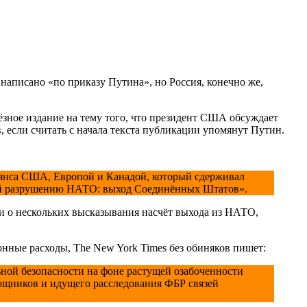
 написано «по приказу Путина», но Россия, конечно же,
ёзное издание на тему того, что президент США обсуждает
, если считать с начала текста публикации упомянут Путин.
ьянса США, Европой и Канадой, который сдерживал
ный разрушению НАТО: выход Соединённых Штатов».
и о нескольких высказывания насчёт выхода из НАТО,
нные расходы, The New York Times без обиняков пишет:
ной безопасности на фоне растущей озабоченности
ощников и идущего расследования ФБР связей