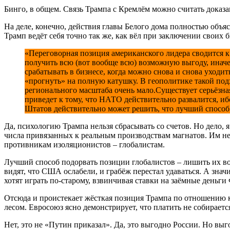
Бинго, в общем. Связь Трампа с Кремлём можно считать доказа
На деле, конечно, действия главы Белого дома полностью объ
Трамп ведёт себя точно так же, как вёл при заключении своих б
«Переговорная позиция американского лидера сводится 
получить всю (вот вообще всю) возможную выгоду, иначе 
срабатывать в бизнесе, когда можно снова и снова уходит
«прогнуть» на полную катушку. В геополитике такой под
регионального масштаба очень мало.Существует серьёзна
приведет к тому, что НАТО действительно развалится, и
Штатов действительно может решить, что лучший способ
Да, психологию Трампа нельзя сбрасывать со счетов. Но дело, 
числа привязанных к реальным производствам магнатов. Им не
противникам изоляционистов – глобалистам.
Лучший способ подорвать позиции глобалистов – лишить их воз
видят, что США ослабели, и грабёж перестал удаваться. А значи
хотят играть по-старому, взвинчивая ставки на заёмные деньг
Отсюда и проистекает жёсткая позиция Трампа по отношению 
лесом. Евросоюз ясно демонстрирует, что платить не собирае
Нет, это не «Путин приказал». Да, это выгодно России. Но в