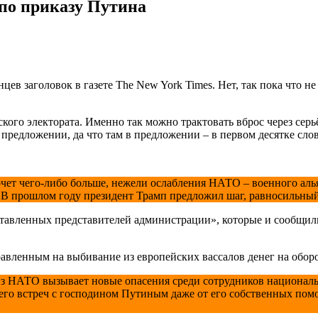
по приказу Путина
в заголовок в газете The New York Times. Нет, так пока что не
ого электората. Именно так можно трактовать вброс через серь
редложении, да что там в предложении – в первом десятке слов
чет чего-либо больше, нежели ослабления НАТО – военного ал
т. В прошлом году президент Трамп предложил шаг, равносиль
ставленных представителей администрации», которые и сообщил
вленным на выбивание из европейских вассалов денег на оборо
з НАТО вызывает новые опасения среди сотрудников националь
его встреч с господином Путиным даже от его собственных пом