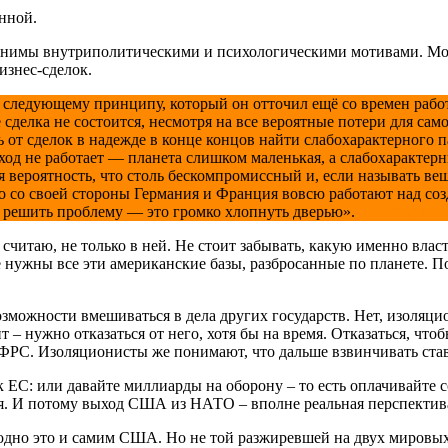
нной.
яснимы внутриполитическими и психологическими мотивами. Мой
изнес-сделок.
к следующему принципу, который он отточил ещё со времен раб
сделка не состоится, несмотря на все вероятные потери для са
ь от сделок в надежде в конце концов найти слабохарактерного п
ход не работает — планета слишком маленькая, а слабохарактер
я вероятность, что столь бескомпромиссный и, если называть в
бо со своей стороны Германия и Франция вовсю работают над с
 решить проблему — это громко хлопнуть дверью».
https://ria.r
я считаю, не только в ней. Не стоит забывать, какую именно вл
 нужны все эти американские базы, разбросанные по планете. П
можности вмешиваться в дела других государств. Нет, изоляцио
т – нужно отказаться от него, хотя бы на время. Отказаться, что
и ФРС. Изоляционисты же понимают, что дальше взвинчивать став
к ЕС: или давайте миллиарды на оборону – то есть оплачивайт
тся. И потому выход США из НАТО – вполне реальная перспектив
ыгодно это и самим США. Но не той разжиревшей на двух мировых