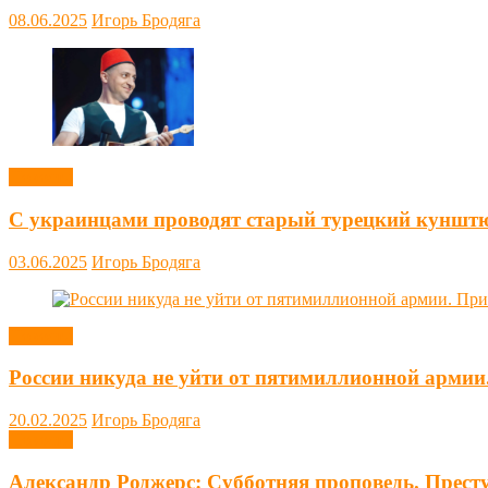
08.06.2025
Игорь Бродяга
Новости
С украинцами проводят старый турецкий куншт
03.06.2025
Игорь Бродяга
Новости
России никуда не уйти от пятимиллионной армии
20.02.2025
Игорь Бродяга
Новости
Александр Роджерс: Субботняя проповедь. Прест