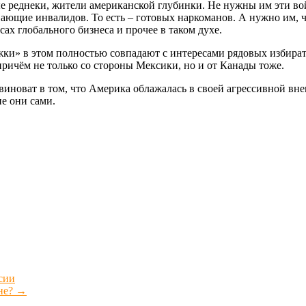
ые реднеки, жители американской глубинки. Не нужны им эти во
ющие инвалидов. То есть – готовых наркоманов. А нужно им, чт
ах глобального бизнеса и прочее в таком духе.
жки» в этом полностью совпадают с интересами рядовых избират
причём не только со стороны Мексики, но и от Канады тоже.
иноват в том, что Америка облажалась в своей агрессивной вне
не они сами.
сии
не?
→