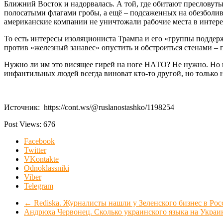
Ближний Восток и надорвалась. А той, где обитают пресловут
полосатыми флагами гробы, а ещё – подсаженных на обезболива
американские компании не уничтожали рабочие места в интерес
То есть интересы изоляциониста Трампа и его «группы поддер
против «железный занавес» опустить и обстроиться стенами – 
Нужно ли им это висящее гирей на ноге НАТО? Не нужно. Но в
инфантильных людей всегда виноват кто-то другой, но только 
Источник: https://cont.ws/@ruslanostashko/1198254
Post Views:
676
Facebook
Twitter
VKontakte
Odnoklassniki
Viber
Telegram
←
Rediska. Журналисты нашли у Зеленского бизнес в Рос
Андрюха Червонец. Сколько украинского языка на Украи