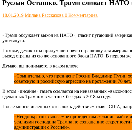
Руслан Осташко. Трамп сливает НАТО 
18.01.2019
Милана Рассказова
0 Комментариев
«Трамп обсуждает выход из НАТО», гласит пугающий американце
упомянута.
Похоже, демократы придумали новую страшилку для американск
выход страны из ею же основанного блока НАТО. В первом же п
Думаю, вы понимаете, в каком ключе.
«Сомнительно, что президент России Владимир Путин хо
советскую и российскую агрессию на протяжении 70 ле
В этом «инсайде» газета ссылается на неназванных «высокопо
сделанных Трампом в частных беседах в 2018-м году.
После многочисленных отсылок к действиям главы США, напра
«Неоднократно заявляемое президентом желание выйти и
усилиями господина Трампа по сохранению секретности 
администрации с Россией».