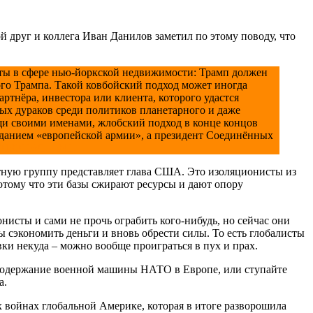
 друг и коллега Иван Данилов заметил по этому поводу, что
оты в сфере нью-йоркской недвижимости: Трамп должен
мого Трампа. Такой ковбойский подход может иногда
артнёра, инвестора или клиента, которого удастся
ных дураков среди политиков планетарного и даже
ещи своими именами, жлобский подход в конце концов
озданием «европейской армии», а президент Соединённых
u/20190116/154941…
астную группу представляет глава США. Это изоляционисты из
отому что эти базы сжирают ресурсы и дают опору
нисты и сами не прочь ограбить кого-нибудь, но сейчас они
бы сэкономить деньги и вновь обрести силы. То есть глобалисты
ки некуда – можно вообще проиграться в пух и прах.
е содержание военной машины НАТО в Европе, или ступайте
а.
 войнах глобальной Америке, которая в итоге разворошила