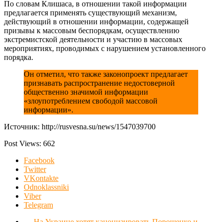
По словам Клишаса, в отношении такой информации
предлагается применять существующий механизм,
действующий в отношении информации, содержащей
призывы к массовым беспорядкам, осуществлению
экстремистской деятельности и участию в массовых
мероприятиях, проводимых с нарушением установленного
порядка.
Он отметил, что также законопроект предлагает
признавать распространение недостоверной
общественно значимой информации
«злоупотреблением свободой массовой
информации».
Источник: http://rusvesna.su/news/1547039700
Post Views:
662
Facebook
Twitter
VKontakte
Odnoklassniki
Viber
Telegram
←
На Украине хотят канонизировать Порошенко и