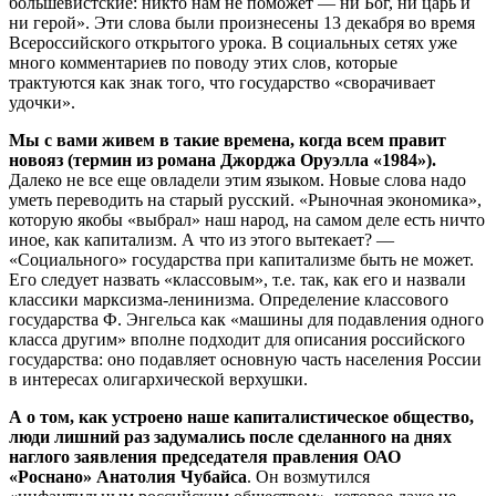
большевистские: никто нам не поможет — ни Бог, ни царь и
ни герой». Эти слова были произнесены 13 декабря во время
Всероссийского открытого урока. В социальных сетях уже
много комментариев по поводу этих слов, которые
трактуются как знак того, что государство «сворачивает
удочки».
Мы с вами живем в такие времена, когда всем правит
новояз (термин из романа Джорджа Оруэлла «1984»).
Далеко не все еще овладели этим языком. Новые слова надо
уметь переводить на старый русский. «Рыночная экономика»,
которую якобы «выбрал» наш народ, на самом деле есть ничто
иное, как капитализм. А что из этого вытекает? —
«Социального» государства при капитализме быть не может.
Его следует назвать «классовым», т.е. так, как его и назвали
классики марксизма-ленинизма. Определение классового
государства Ф. Энгельса как «машины для подавления одного
класса другим» вполне подходит для описания российского
государства: оно подавляет основную часть населения России
в интересах олигархической верхушки.
А о том, как устроено наше капиталистическое общество,
люди лишний раз задумались после сделанного на днях
наглого заявления председателя правления ОАО
«Роснано» Анатолия Чубайса
. Он возмутился