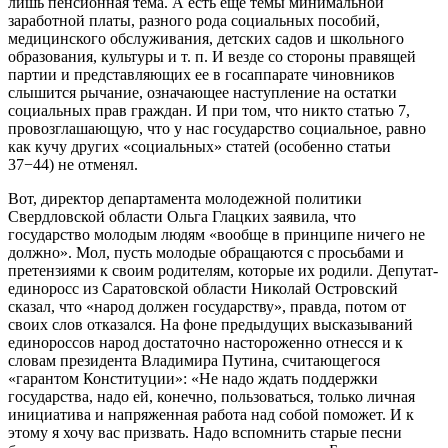
лишь пенсионная тема. А есть еще темы минимальной
заработной платы, разного рода социальных пособий,
медицинского обслуживания, детских садов и школьного
образования, культуры и т. п. И везде со стороны правящей
партии и представляющих ее в госаппарате чиновников
слышится рычание, означающее наступление на остатки
социальных прав граждан. И при том, что никто статью 7,
провозглашающую, что у нас государство социальное, равно
как кучу других «социальных» статей (особенно статьи
37−44) не отменял.
Вот, директор департамента молодежной политики
Свердловской области Ольга Глацких заявила, что
государство молодым людям «вообще в принципе ничего не
должно». Мол, пусть молодые обращаются с просьбами и
претензиями к своим родителям, которые их родили. Депутат-
единоросс из Саратовской области Николай Островский
сказал, что «народ должен государству», правда, потом от
своих слов отказался. На фоне предыдущих высказываний
единороссов народ достаточно настороженно отнесся и к
словам президента Владимира Путина, считающегося
«гарантом Конституции»: «Не надо ждать поддержки
государства, надо ей, конечно, пользоваться, только личная
инициатива и напряженная работа над собой поможет. И к
этому я хочу вас призвать. Надо вспомнить старые песни