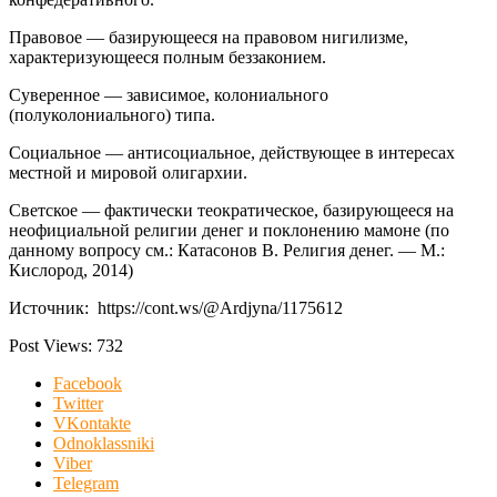
Правовое — базирующееся на правовом нигилизме,
характеризующееся полным беззаконием.
Суверенное — зависимое, колониального
(полуколониального) типа.
Социальное — антисоциальное, действующее в интересах
местной и мировой олигархии.
Светское — фактически теократическое, базирующееся на
неофициальной религии денег и поклонению мамоне (по
данному вопросу см.: Катасонов В. Религия денег. — М.:
Кислород, 2014)
Источник: https://cont.ws/@Ardjyna/1175612
Post Views:
732
Facebook
Twitter
VKontakte
Odnoklassniki
Viber
Telegram