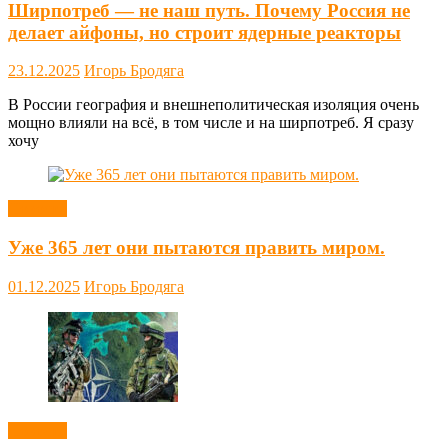
Ширпотреб — не наш путь. Почему Россия не
делает айфоны, но строит ядерные реакторы
23.12.2025
Игорь Бродяга
В России география и внешнеполитическая изоляция очень
мощно влияли на всё, в том числе и на ширпотреб. Я сразу
хочу
Новости
Уже 365 лет они пытаются править миром.
01.12.2025
Игорь Бродяга
Новости