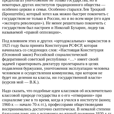
предполагал уничтожение не только государства, но и
некоторых других институтов традиционного общества —
особенно церкви и семьи. Особенно старался Лев Троцкий
(Бронштейн), который хотел как можно быстрее покончить с
государством не только в России, но и во всем мире (его идея
«экспорта революции»). Не менее решительно покончить с
государством был настроен и Николай Бухарин, лидер так
называемой «правой оппозиции».
Под влиянием этих и других «ортодоксальных» марксистов в
1925 году была принята Конституция РСФСР, которая
начиналась со следующих слов: «Настоящая Конституция
(Основной закон) Российской социалистической
федеративной советской республики <…> имеет своей
задачей гарантировать диктатуру пролетариата в целях
подавления буржуазии, уничтожения эксплуатации человека
человеком и осуществления коммунизма, при котором не
будет ни деления на классы, ни государственной власти»
(курсив мой — В.К.).
Надо сказать, что подобные идеи классиков об исключительно
классовой природе государства и о его «отмирании» при
социализме уже в то время, когда я учился в институте (конец
1960-х — начало 70-х гг.), профессорами обществоведами
воспринимались достаточно скептически. В немалой степени
благодаря тому, что у вставшего во второй половине 1920-х гг.