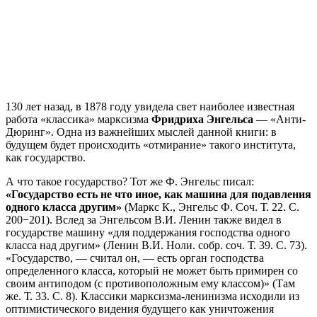
130 лет назад, в 1878 году увидела свет наиболее известная
работа «классика» марксизма
Фридриха Энгельса
— «Анти-
Дюринг». Одна из важнейших мыслей данной книги: в
будущем будет происходить «отмирание» такого института,
как государство.
А что такое государство? Тот же Ф. Энгельс писал:
«Государство есть не что иное, как машина для подавления
одного класса другим»
(Маркс К., Энгельс Ф. Соч. Т. 22. С.
200−201). Вслед за Энгельсом В.И. Ленин также видел в
государстве машину «для поддержания господства одного
класса над другим» (Ленин В.И. Ноли. собр. соч. Т. 39. С. 73).
«Государство, — считал он, — есть орган господства
определенного класса, который не может быть примирен со
своим антиподом (с противоположным ему классом)» (Там
же. Т. 33. С. 8). Классики марксизма-ленинизма исходили из
оптимистического видения будущего как уничтожения