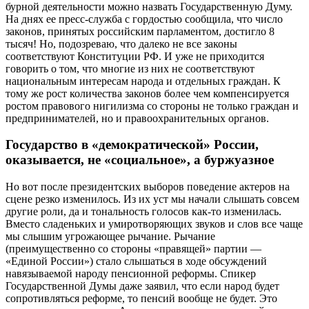
бурной деятельности можно назвать Государственную Думу.
На днях ее пресс-служба с гордостью сообщила, что число
законов, принятых российским парламентом, достигло 8
тысяч! Но, подозреваю, что далеко не все законы
соответствуют Конституции РФ. И уже не приходится
говорить о том, что многие из них не соответствуют
национальным интересам народа и отдельных граждан. К
тому же рост количества законов более чем компенсируется
ростом правового нигилизма со стороны не только граждан и
предпринимателей, но и правоохранительных органов.
Государство в «демократической» России,
оказывается, не «социальное», а буржуазное
Но вот после президентских выборов поведение актеров на
сцене резко изменилось. Из их уст мы начали слышать совсем
другие роли, да и тональность голосов как-то изменилась.
Вместо сладеньких и умиротворяющих звуков и слов все чаще
мы слышим угрожающее рычание. Рычание
(преимущественно со стороны «правящей» партии —
«Единой России») стало слышаться в ходе обсуждений
навязываемой народу пенсионной реформы. Спикер
Государственной Думы даже заявил, что если народ будет
сопротивляться реформе, то пенсий вообще не будет. Это