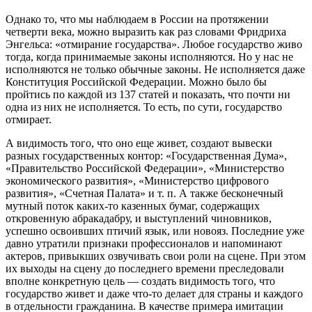
Однако то, что мы наблюдаем в России на протяжении
четверти века, можно выразить как раз словами Фридриха
Энгельса: «отмирание государства». Любое государство живо
тогда, когда принимаемые законы исполняются. Но у нас не
исполняются не только обычные законы. Не исполняется даже
Конституция Российской Федерации. Можно было бы
пройтись по каждой из 137 статей и показать, что почти ни
одна из них не исполняется. То есть, по сути, государство
отмирает.
А видимость того, что оно еще живет, создают вывески
разных государственных контор: «Государственная Дума»,
«Правительство Российской Федерации», «Министерство
экономического развития», «Министерство цифрового
развития», «Счетная Палата» и т. п. А также бесконечный
мутный поток каких-то казенных бумаг, содержащих
откровенную абракадабру, и выступлений чиновников,
успешно освоивших птичий язык, или новояз. Последние уже
давно утратили признаки профессионалов и напоминают
актеров, привыкших озвучивать свои роли на сцене. При этом
их выходы на сцену до последнего времени преследовали
вполне конкретную цель — создать видимость того, что
государство живет и даже что-то делает для страны и каждого
в отдельности гражданина. В качестве примера имитации