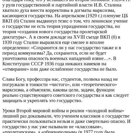
у руля государственной и партийной власти И.В. Сталина
хватило духа внести коррективы в догматы марксизма,
касающиеся государства. На апрельском (1929 г.) пленуме ЦБ
ВКП (б) Сталин выдвинул тезис о том, что ленинское учение
о государстве не есть теория упразднения государства, но
теория «создания нового государства пролетарской
диктатуры». А в своем докладе на XVIII съезде ВКП (б) в
1939 году Сталин выразился еще смелее и вполне
определенно: «Сохранится ли у нас государство также и в
период коммунизма? Да, сохранится, если не будет
уничтожена опасность военных нападений извне…». В
Конституции СССР 1936 года никаких намеков на
«отмирание» или даже ослабление государства не было.
Слава Богу, профессора нас, студентов, полвека назад не
погружали в тонкости «чистого», или «теоретического»
марксизма, а объясняли, каковы цели, задачи, функции
реально существующего советского государства и как следует
защищать и укреплять это государство.
Уроки Второй мировой войны и реалии «холодной войны»
лишний раз доказывали, что учением классиков о государстве
практически пользоваться нельзя и даже смертельно опасно. И
государство у нас уже называли не «классовым»,
«пролетарским», а «общенародным» (в 1977 году была