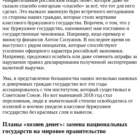
«инфантильным российским обществом», которое даже не
сказало спасибо олигархам «спасибо» за всё, что тот для него
сделал. Это вызвало законную бурю встречного негодования
со стороны наших граждан, которые стали жертвами
классового буржуазного государства. Впрочем, о том, что у
нас буржуазное государство, напоминают нам постоянно и
государственные чиновники. Например, вице-премьер и
министр финансов Антон Силуанов. В последнее время он
выступил с рядом инициатив, которые способствуют
усилению офшорного характера российской экономики.
Например, предложил ослабить или даже отменить штрафы за
нарушение правил декларирования полученной экспортерами
валютной выручки.
Увы, в представлении большинства наших несколько наивных
и доверчивых граждан государство все эти годы
ассоциировалось с тем институтом, который существовал в
Советском Союзе. Но вот нынешний 2018 год стал
переломным, люди в значительной степени освободились от
иллюзий и воочию увидели классовое буржуазное
государство без красивых слов и вывесок.
Планы «хозяев денег»: замена национальных
государств на мировое правительство