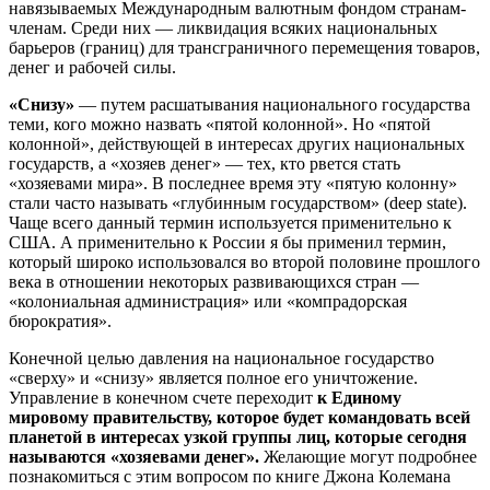
навязываемых Международным валютным фондом странам-
членам. Среди них — ликвидация всяких национальных
барьеров (границ) для трансграничного перемещения товаров,
денег и рабочей силы.
«Снизу»
— путем расшатывания национального государства
теми, кого можно назвать «пятой колонной». Но «пятой
колонной», действующей в интересах других национальных
государств, а «хозяев денег» — тех, кто рвется стать
«хозяевами мира». В последнее время эту «пятую колонну»
стали часто называть «глубинным государством» (deep state).
Чаще всего данный термин используется применительно к
США. А применительно к России я бы применил термин,
который широко использовался во второй половине прошлого
века в отношении некоторых развивающихся стран —
«колониальная администрация» или «компрадорская
бюрократия».
Конечной целью давления на национальное государство
«сверху» и «снизу» является полное его уничтожение.
Управление в конечном счете переходит
к Единому
мировому правительству, которое будет командовать всей
планетой в интересах узкой группы лиц, которые сегодня
называются «хозяевами денег».
Желающие могут подробнее
познакомиться с этим вопросом по книге Джона Колемана