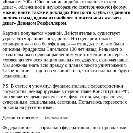
«Комитет 300». Обоснование подобных планов «хозяев
денег», облеченное в наукообразную (эзотерическую) форму,
можно найти также в докладах Римского клуба, созданного
полвека назад одним из наиболее влиятельных «хозяев
денег» Дэвидом Рокфеллером.
Картина получается мрачной. Действительно, существует
угроза «отмирания» государства. Но сценарии такого
«отмирания» и его бенефициары — отнюдь не те, что были
описаны Фридрихом Энгельсом 130 лет назад. Речь идет о
сознательном и целенаправленном уничтожении в интересах
«хозяев денег» всех национальных государств, включая наше.
Мы должны знать всю правду о планах такого уничтожения.
Такое знание — одно из условий того, что эти планы не будут
реализованы.
P.S. В статье я упомянул фундаментальные характеристики
государства, декларируемые в первой главе Конституции РФ;
оно является: демократическим, федеративным, правовым,
суверенным, социальным, светским. Попытаюсь перевести с
новояза на русский язык.
Демократическое — буржуазное.
Федеративное — формально федеративное, но с признаками
конфедеративного.