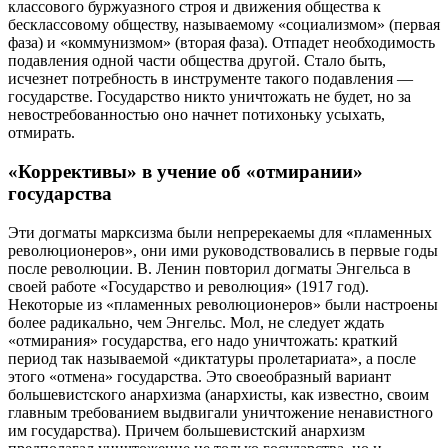
классового буржуазного строя и движения общества к
бесклассовому обществу, называемому «социализмом» (первая
фаза) и «коммунизмом» (вторая фаза). Отпадет необходимость
подавления одной части общества другой. Стало быть,
исчезнет потребность в инструменте такого подавления —
государстве. Государство никто уничтожать не будет, но за
невостребованностью оно начнет потихоньку усыхать,
отмирать.
«Коррективы» в учение об «отмирании»
государства
Эти догматы марксизма были непререкаемы для «пламенных
революционеров», они ими руководствовались в первые годы
после революции. В. Ленин повторил догматы Энгельса в
своей работе «Государство и революция» (1917 год).
Некоторые из «пламенных революционеров» были настроены
более радикально, чем Энгельс. Мол, не следует ждать
«отмирания» государства, его надо уничтожать: краткий
период так называемой «диктатуры пролетариата», а после
этого «отмена» государства. Это своеобразный вариант
большевистского анархизма (анархисты, как известно, своим
главным требованием выдвигали уничтожение ненавистного
им государства). Причем большевистский анархизм