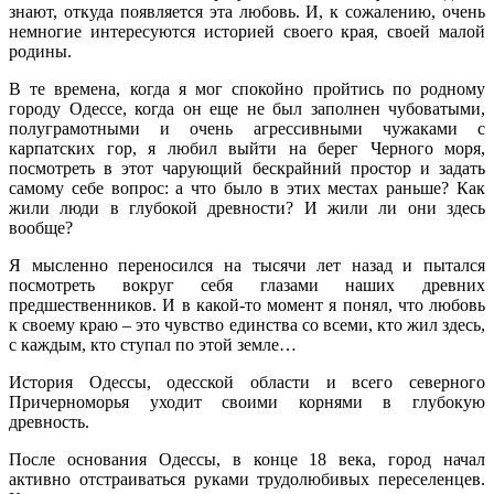
знают, откуда появляется эта любовь. И, к сожалению, очень
немногие интересуются историей своего края, своей малой
родины.
В те времена, когда я мог спокойно пройтись по родному
городу Одессе, когда он еще не был заполнен чубоватыми,
полуграмотными и очень агрессивными чужаками с
карпатских гор, я любил выйти на берег Черного моря,
посмотреть в этот чарующий бескрайний простор и задать
самому себе вопрос: а что было в этих местах раньше? Как
жили люди в глубокой древности? И жили ли они здесь
вообще?
Я мысленно переносился на тысячи лет назад и пытался
посмотреть вокруг себя глазами наших древних
предшественников. И в какой-то момент я понял, что любовь
к своему краю – это чувство единства со всеми, кто жил здесь,
с каждым, кто ступал по этой земле…
История Одессы, одесской области и всего северного
Причерноморья уходит своими корнями в глубокую
древность.
После основания Одессы, в конце 18 века, город начал
активно отстраиваться руками трудолюбивых переселенцев.