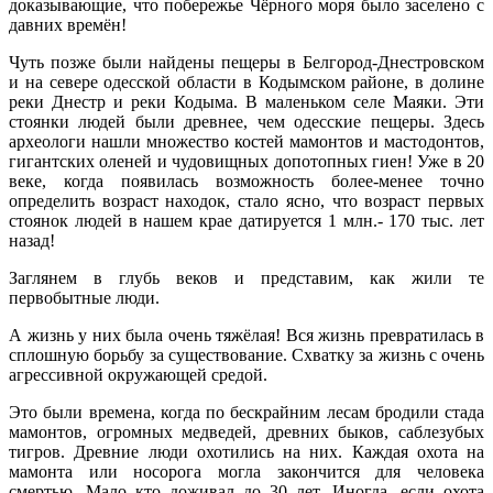
доказывающие, что побережье Чёрного моря было заселено с
давних времён!
Чуть позже были найдены пещеры в Белгород-Днестровском
и на севере одесской области в Кодымском районе, в долине
реки Днестр и реки Кодыма. В маленьком селе Маяки. Эти
стоянки людей были древнее, чем одесские пещеры. Здесь
археологи нашли множество костей мамонтов и мастодонтов,
гигантских оленей и чудовищных допотопных гиен! Уже в 20
веке, когда появилась возможность более-менее точно
определить возраст находок, стало ясно, что возраст первых
стоянок людей в нашем крае датируется 1 млн.- 170 тыс. лет
назад!
Заглянем в глубь веков и представим, как жили те
первобытные люди.
А жизнь у них была очень тяжёлая! Вся жизнь превратилась в
сплошную борьбу за существование. Схватку за жизнь с очень
агрессивной окружающей средой.
Это были времена, когда по бескрайним лесам бродили стада
мамонтов, огромных медведей, древних быков, саблезубых
тигров. Древние люди охотились на них. Каждая охота на
мамонта или носорога могла закончится для человека
смертью. Мало кто доживал до 30 лет. Иногда, если охота