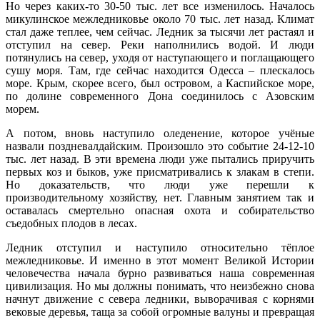
Но через каких-то 30-50 тыс. лет все изменилось. Началось
микулинское межледниковье около 70 тыс. лет назад. Климат
стал даже теплее, чем сейчас. Ледник за тысячи лет растаял и
отступил на север. Реки наполнились водой. И люди
потянулись на север, уходя от наступающего и поглащающего
сушу моря. Там, где сейчас находится Одесса – плескалось
море. Крым, скорее всего, был островом, а Каспийское море,
по долине современного Дона соединилось с Азовским
морем.
А потом, вновь наступило оледенение, которое учёные
назвали поздневалдайским. Произошло это событие 24-12-10
тыс. лет назад. В эти времена люди уже пытались приручить
первых коз и быков, уже присматривались к злакам в степи.
Но доказательств, что люди уже перешли к
производительному хозяйству, нет. Главным занятием так и
оставалась смертельно опасная охота и собирательство
съедобных плодов в лесах.
Ледник отступил и наступило относительно тёплое
межледниковье. И именно в этот момент Великой Истории
человечества начала бурно развиваться наша современная
цивилизация. Но мы должны понимать, что неизбежно снова
начнут движение с севера ледники, выворачивая с корнями
вековые деревья, таща за собой огромные валуны и превращая