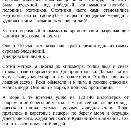
была неудачной, под победный рев мамонта погибала
половина охотников. Охотники часто сами становились
жертвами охоты: саблезубые тигры и пещерные медведи с
удовольствием лакомились человечинкой!
За этот огромный промежуток времени свои разрушающие
капризы показывал и климат.
Около 110 тыс. лет назад наш край пережил одно из самых
суровых оледенений.
Днепровский ледник…
Сотни метров, а иногда до километра, толща льда и снега
стояла возле современного Днепропетровска. Дальше на юг
тянулась ледяная тундра и замерзшие степи. Это была великая
ледяная засуха. Реки обмелели и к ним, в поиске спасения,
жались люди. Они шли к морю, в поисках пропитания.
А море в те времена ушло на 120-140 километров от
современной береговой черты. Там, где сейчас плещется вода
одесского залива, тянулась унылая, холодная степь. Люди
прятались в карстовые пещеры по берегу моря и будущих
Днестровского, Хаджибейского и Куяльницкого лиманов. Так
жили тысячи поколений людей.