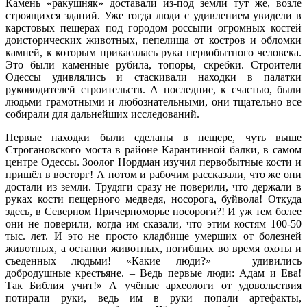
Камень «ракушняк» доставали из-под земли тут же, возле
строящихся зданий. Уже тогда люди с удивлением увидели в
карстовых пещерах под городом россыпи огромных костей
доисторических животных, пепелища от костров и обломки
камней, к которым прикасалась рука первобытного человека.
Это были каменные рубила, топоры, скребки. Строители
Одессы удивлялись и стаскивали находки в палатки
руководителей строительств. А последние, к счастью, были
людьми грамотными и любознательными, они тщательно все
собирали для дальнейших исследований.
Первые находки были сделаны в пещере, чуть выше
Строгановского моста в районе Карантинной балки, в самом
центре Одессы. Зоолог Нордман изучил первобытные кости и
пришёл в восторг! А потом и рабочим рассказали, что же они
достали из земли. Трудяги сразу не поверили, что держали в
руках кости пещерного медведя, носорога, буйвола! Откуда
здесь, в Северном Причерноморье носороги?! И уж тем более
они не поверили, когда им сказали, что этим костям 100-50
тыс. лет. И это не просто кладбище умерших от болезней
животных, а останки животных, погибших во время охоты и
съеденных людьми! «Какие люди?» — удивились
добродушные крестьяне. – Ведь первые люди: Адам и Ева!
Так Библия учит!» А учёные археологи от удовольствия
потирали руки, ведь им в руки попали артефакты,