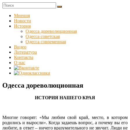
Skip
to
Куликовец
content
Мнения
Новости
Сайт
История
одесского
Одесса дореволюционная
сопротивления
Одесса советская
Одесса современная
Видео
Литература
Контакты
О нас
Одесса дореволюционная
ИСТОРИЯ НАШЕГО КРАЯ
Многие говорят: «Мы любим свой край, место, в котором
родились и выросли». Когда задаешь вопрос, а почему вы его
любите, в ответ – ничего вразумительного не звучит. Люди не